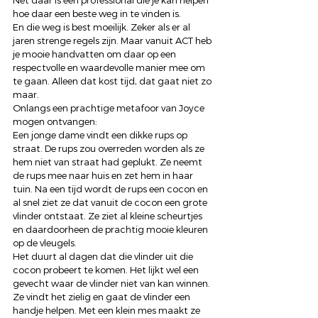
Net daar is een professional die je kan helpen 
hoe daar een beste weg in te vinden is. 
En die weg is best moeilijk. Zeker als er al 
jaren strenge regels zijn. Maar vanuit ACT heb 
je mooie handvatten om daar op een 
respectvolle en waardevolle manier mee om 
te gaan. Alleen dat kost tijd, dat gaat niet zo 
maar. 
Onlangs een prachtige metafoor van Joyce 
mogen ontvangen: 
Een jonge dame vindt een dikke rups op 
straat. De rups zou overreden worden als ze 
hem niet van straat had geplukt. Ze neemt 
de rups mee naar huis en zet hem in haar 
tuin. Na een tijd wordt de rups een cocon en 
al snel ziet ze dat vanuit de cocon een grote 
vlinder ontstaat. Ze ziet al kleine scheurtjes 
en daardoorheen de prachtig mooie kleuren 
op de vleugels. 
Het duurt al dagen dat die vlinder uit die 
cocon probeert te komen. Het lijkt wel een 
gevecht waar de vlinder niet van kan winnen. 
Ze vindt het zielig en gaat de vlinder een 
handje helpen. Met een klein mes maakt ze 