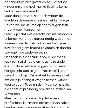
de scheurtjes wat groter en zo lukt het de 
vlinder om er nu heel makkelijk uit te komen. 
Verlost van het gevecht. 
Maar dan, dan ziet ze dat de vlinder de 
kracht in de vleugels mist en niet kan vliegen. 
Ze kan wel de kleuren op haar vleugels zien, 
maar vliegen kan ze niet. 
Later blijkt dat dat gevecht om uit die cocon 
te komen vanuit de natuur nodig was om de 
spieren in de vleugels te trainen. Dat gevecht 
is zelfs nodig om kracht te vinden en daarna 
te vliegen, de wijde wereld in. 
Net zoals in die natuur is ook bij de mens 
vaak een strijd nodig om kracht te vinden. 
Kracht die enkel te verkrijgen is door eerst 
het gevecht aan te gaan, hoe moeilijk dat 
gevecht ook lijkt. De makkelijkste weg is het 
om die pijn of angst weg te nemen. Uit de 
weg te gaan. Te vermijden. Maar soms is die 
die angst of pijn nodig om, cliché, steker van 
te worden. 
Maar het is dus ook nodig dat er een 
professional is, iemand die kennis van zaken 
heeft en weet welk gevecht nodig is om die 