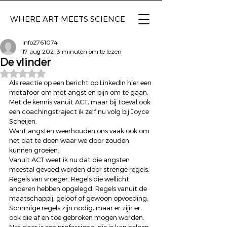
WHERE ART
MEETS SCIENCE
info2761074
17 aug 2021
3 minuten om te lezen
De vlinder
Beoordeeld met NaN uit 5 sterren.
Als reactie op een bericht op LinkedIn hier een 
metafoor om met angst en pijn om te gaan. 
Met de kennis vanuit ACT, maar bij toeval ook 
een coachingstraject ik zelf nu volg bij Joyce 
Scheijen. 
Want angsten weerhouden ons vaak ook om 
net dat te doen waar we door zouden 
kunnen groeien. 
Vanuit ACT weet ik nu dat die angsten 
meestal gevoed worden door strenge regels. 
Regels van vroeger. Regels die wellicht 
anderen hebben opgelegd. Regels vanuit de 
maatschappij, geloof of gewoon opvoeding. 
Sommige regels zijn nodig, maar er zijn er 
ook die af en toe gebroken mogen worden. 