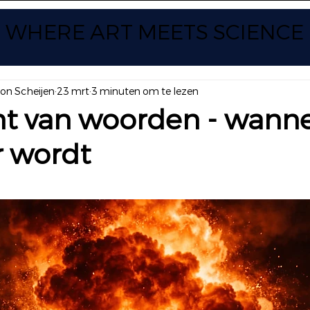
WHERE ART
MEETS SCIENCE
yon Scheijen
23 mrt
3 minuten om te lezen
ht van woorden - wann
r wordt
 uit 5 sterren.