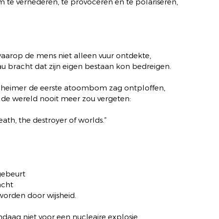
m te vernederen, te provoceren en te polariseren,
arop de mens niet alleen vuur ontdekte,
au bracht dat zijn eigen bestaan kon bedreigen.
heimer de eerste atoombom zag ontploffen,
ie de wereld nooit meer zou vergeten:
h, the destroyer of worlds.”
gebeurt
acht
worden door wijsheid.
daag niet voor een nucleaire explosie,