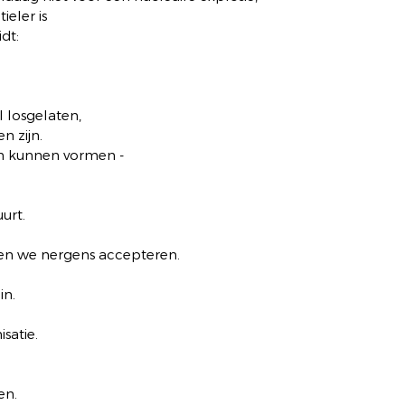
ieler is
idt:
 losgelaten,
n zijn.
n kunnen vormen -
urt.
en we nergens accepteren.
in.
satie.
en.