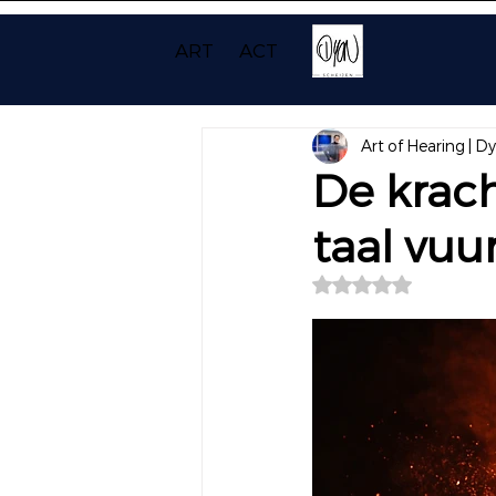
ART
ACT
Art of Hearing | D
De krac
taal vuu
Beoordeeld met NaN