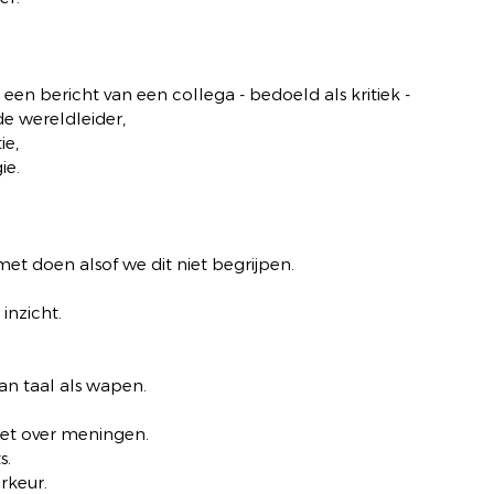
een bericht van een collega - bedoeld als kritiek -
de wereldleider,
ie,
ie.
et doen alsof we dit niet begrijpen.
inzicht.
van taal als wapen.
iet over meningen.
s.
rkeur.