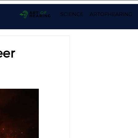
SCIENCE
ARTOFHEARING
eer