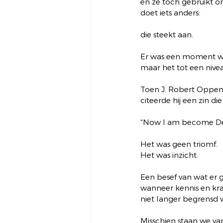
en ze toch gebruikt o
doet iets anders:
die steekt aan.
Er was een moment wa
maar het tot een nive
Toen J. Robert Oppen
citeerde hij een zin d
“Now I am become Deat
Het was geen triomf.
Het was inzicht.
Een besef van wat er 
wanneer kennis en kr
niet langer begrensd 
Misschien staan we van