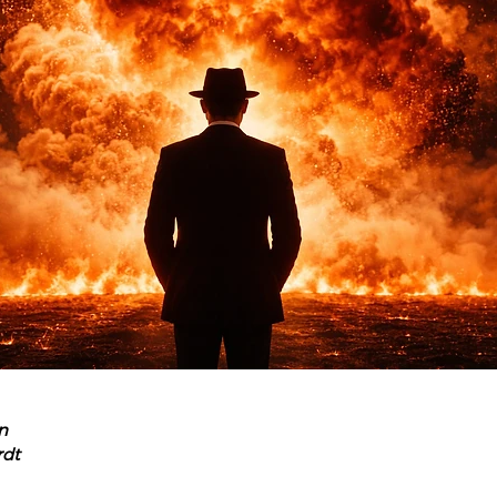
n
rdt