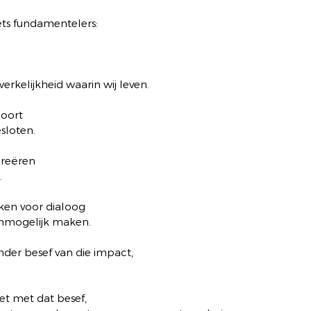
ts fundamentelers:
kelijkheid waarin wij leven.
hoort
sloten.
creëren
.
en voor dialoog
onmogelijk maken.
der besef van die impact,
t met dat besef,