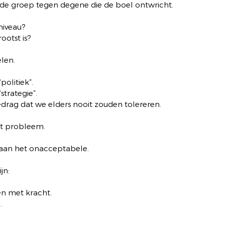
e groep tegen degene die de boel ontwricht.
niveau?
ootst is?
elen.
olitiek”.
trategie”.
edrag dat we elders nooit zouden tolereren.
et probleem.
aan het onacceptabele.
jn:
en met kracht.
.