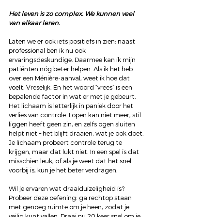
Het leven is zo complex. We kunnen veel 
van elkaar leren.
Laten we er ook iets positiefs in zien: naast 
professional ben ik nu ook 
ervaringsdeskundige. Daarmee kan ik mijn 
patiënten nóg beter helpen. Als ik het heb 
over een Ménière-aanval, weet ik hoe dat 
voelt. Vreselijk. En het woord “vrees” is een 
bepalende factor in wat er met je gebeurt. 
Het lichaam is letterlijk in paniek door het 
verlies van controle. Lopen kan niet meer, stil 
liggen heeft geen zin, en zelfs ogen sluiten 
helpt niet – het blijft draaien, wat je ook doet. 
Je lichaam probeert controle terug te 
krijgen, maar dat lukt niet. In een spel is dat 
misschien leuk, of als je weet dat het snel 
voorbij is, kun je het beter verdragen.
Wil je ervaren wat draaiduizeligheid is? 
Probeer deze oefening: ga rechtop staan 
met genoeg ruimte om je heen, zodat je 
veilig kunt vallen. Draai nu 20 keer snel om je 