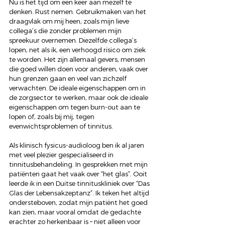
Nu is het tijd om een keer aan mezelf te 
denken. Rust nemen. Gebruikmaken van het 
draagvlak om mij heen, zoals mijn lieve 
collega’s die zonder problemen mijn 
spreekuur overnemen. Diezelfde collega’s 
lopen, net als ik, een verhoogd risico om ziek 
te worden. Het zijn allemaal gevers, mensen 
die goed willen doen voor anderen, vaak over 
hun grenzen gaan en veel van zichzelf 
verwachten. De ideale eigenschappen om in 
de zorgsector te werken, maar ook de ideale 
eigenschappen om tegen burn-out aan te 
lopen of, zoals bij mij, tegen 
evenwichtsproblemen of tinnitus.
Als klinisch fysicus-audioloog ben ik al jaren 
met veel plezier gespecialiseerd in 
tinnitusbehandeling. In gesprekken met mijn 
patiënten gaat het vaak over “het glas”. Ooit 
leerde ik in een Duitse tinnituskliniek over “Das 
Glas der Lebensakzeptanz”. Ik teken het altijd 
ondersteboven, zodat mijn patiënt het goed 
kan zien, maar vooral omdat de gedachte 
erachter zo herkenbaar is – niet alleen voor 