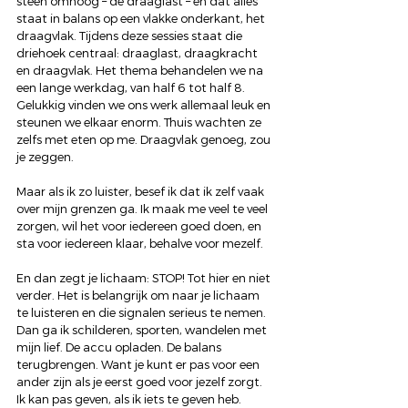
steen omhoog – de draaglast – en dat alles 
staat in balans op een vlakke onderkant, het 
draagvlak. Tijdens deze sessies staat die 
driehoek centraal: draaglast, draagkracht 
en draagvlak. Het thema behandelen we na 
een lange werkdag, van half 6 tot half 8. 
Gelukkig vinden we ons werk allemaal leuk en 
steunen we elkaar enorm. Thuis wachten ze 
zelfs met eten op me. Draagvlak genoeg, zou 
je zeggen.
Maar als ik zo luister, besef ik dat ik zelf vaak 
over mijn grenzen ga. Ik maak me veel te veel 
zorgen, wil het voor iedereen goed doen, en 
sta voor iedereen klaar, behalve voor mezelf.
En dan zegt je lichaam: STOP! Tot hier en niet 
verder. Het is belangrijk om naar je lichaam 
te luisteren en die signalen serieus te nemen. 
Dan ga ik schilderen, sporten, wandelen met 
mijn lief. De accu opladen. De balans 
terugbrengen. Want je kunt er pas voor een 
ander zijn als je eerst goed voor jezelf zorgt. 
Ik kan pas geven, als ik iets te geven heb.