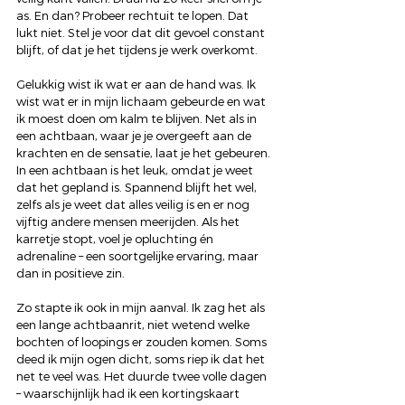
as. En dan? Probeer rechtuit te lopen. Dat 
lukt niet. Stel je voor dat dit gevoel constant 
blijft, of dat je het tijdens je werk overkomt.
Gelukkig wist ik wat er aan de hand was. Ik 
wist wat er in mijn lichaam gebeurde en wat 
ik moest doen om kalm te blijven. Net als in 
een achtbaan, waar je je overgeeft aan de 
krachten en de sensatie, laat je het gebeuren. 
In een achtbaan is het leuk, omdat je weet 
dat het gepland is. Spannend blijft het wel, 
zelfs als je weet dat alles veilig is en er nog 
vijftig andere mensen meerijden. Als het 
karretje stopt, voel je opluchting én 
adrenaline – een soortgelijke ervaring, maar 
dan in positieve zin.
Zo stapte ik ook in mijn aanval. Ik zag het als 
een lange achtbaanrit, niet wetend welke 
bochten of loopings er zouden komen. Soms 
deed ik mijn ogen dicht, soms riep ik dat het 
net te veel was. Het duurde twee volle dagen 
– waarschijnlijk had ik een kortingskaart 