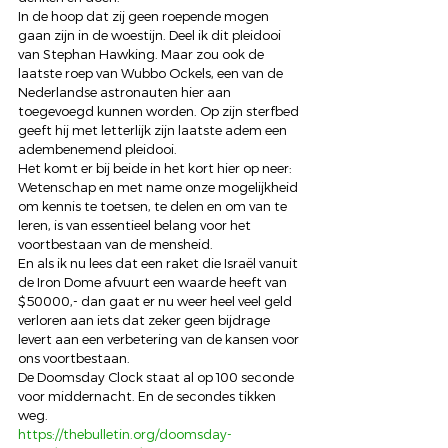
In de hoop dat zij geen roepende mogen 
gaan zijn in de woestijn. Deel ik dit pleidooi 
van Stephan Hawking. Maar zou ook de 
laatste roep van Wubbo Ockels, een van de 
Nederlandse astronauten hier aan 
toegevoegd kunnen worden. Op zijn sterfbed 
geeft hij met letterlijk zijn laatste adem een 
adembenemend pleidooi. 
Het komt er bij beide in het kort hier op neer: 
Wetenschap en met name onze mogelijkheid 
om kennis te toetsen, te delen en om van te 
leren, is van essentieel belang voor het 
voortbestaan van de mensheid. 
En als ik nu lees dat een raket die Israël vanuit 
de Iron Dome afvuurt een waarde heeft van 
$50000,- dan gaat er nu weer heel veel geld 
verloren aan iets dat zeker geen bijdrage 
levert aan een verbetering van de kansen voor 
ons voortbestaan. 
De Doomsday Clock staat al op 100 seconde 
voor middernacht. En de secondes tikken 
weg. 
https://thebulletin.org/doomsday-