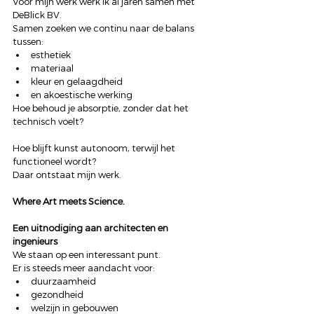
Voor mijn werk werk ik al jaren samen met 
DeBlick BV.
Samen zoeken we continu naar de balans 
tussen:
esthetiek
materiaal
kleur en gelaagdheid
en akoestische werking
Hoe behoud je absorptie, zonder dat het 
technisch voelt?
Hoe blijft kunst autonoom, terwijl het 
functioneel wordt?
Daar ontstaat mijn werk.
Where Art meets Science.
Een uitnodiging aan architecten en 
ingenieurs
We staan op een interessant punt.
Er is steeds meer aandacht voor:
duurzaamheid
gezondheid
welzijn in gebouwen