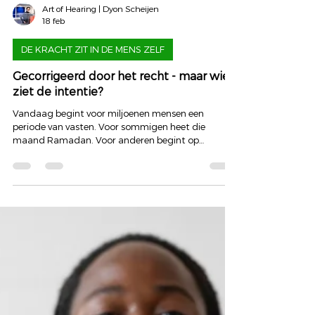
Art of Hearing | Dyon Scheijen
18 feb
DE KRACHT ZIT IN DE MENS ZELF
Gecorrigeerd door het recht - maar wie
ziet de intentie?
Vandaag begint voor miljoenen mensen een
periode van vasten. Voor sommigen heet die
maand Ramadan. Voor anderen begint op
Aswoensdag de veertigdagentijd na carnaval.
Verschillende tradities. Dezelfde oefening. Vasten is
niet alleen minder eten. Het is minder impuls.
Minder snelle verontwaardiging. Meer ruimte
tussen prikkel en reactie. En misschien had ik die
ruimte precies nu nodig. Afgelopen week ontving ik
namelijk opnieuw een mail. Onderwerpregel:
Inbreuk op copyright van