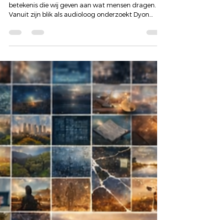
Vrijheid begint bij een keuze hebben
Een persoonlijk essay over vrijheid, keuze en de
betekenis die wij geven aan wat mensen dragen.
Vanuit zijn blik als audioloog onderzoekt Dyon
Scheijen hoe beeldvorming, symbolen en verboden
invloed hebben op menswaardigheid. De
hoofddoek staat hierin niet op zichzelf, maar
wordt een spiegel voor een grotere vraag: hoeveel
ruimte geven we elkaar om zichtbaar onszelf te
zijn?