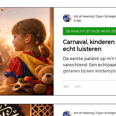
Art of Hearing | Dyon Scheije
9 feb
DE KRACHT ZIT IN DE MENS ZE
Carnaval, kinderen
echt luisteren
De eerste patiënt op m’n 
vanochtend. Een echtpaar
gisteren bij een kinderopt
Snoep. Muziek. Lachende 
tussen de wagens en de p
knagen. De luidsprekers o
Hard. Naar voren gericht. 
kinderen die meeliepen. “Is
vroegen ze zich af. Ze wil
Art of Hearing | Dyon Scheije
verstoren. Maar ze voelden 