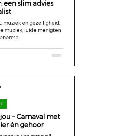
: een slim advies
list
st, muziek en gezelligheid.
de muziek, luide menigten
enorme...
n
LF
k jou – Carnaval met
ier én gehoor