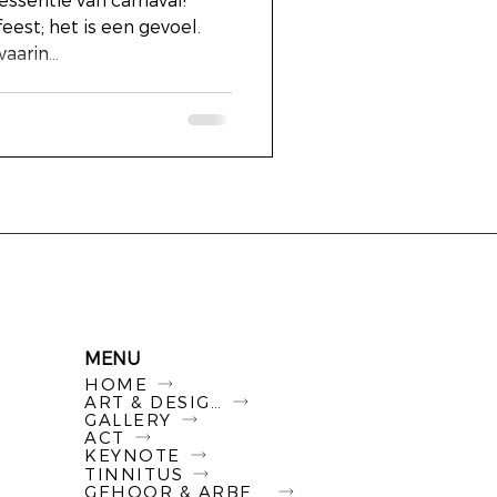
ssentie van carnaval!
eest; het is een gevoel.
aarin...
MENU
HOME
ART & DESIGN
GALLERY
ACT
KEYNOTE
TINNITUS
GEHOOR & ARBEID