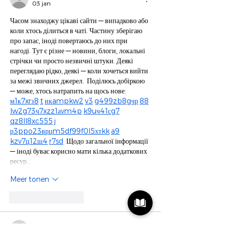
03 jan
Часом знаходжу цікаві сайти — випадково або 
коли хтось ділиться в чаті. Частину зберігаю 
про запас, іноді повертаюсь до них при 
нагоді. Тут є різне — новини, блоги, локальні 
стрічки чи просто незвичні штуки. Деякі 
переглядаю рідко, деякі — коли хочеться вийти 
за межі звичних джерел.  Поділюсь добіркою 
— може, хтось натрапить на щось нове:  
м1
к7
x
r
з
8
t
нк
a
mp
k
w
2
v3
g4
99
z
b
8g
чр
88
l
w2
g
73
ч
7x
zz
1а
v
m
4
p
k9
u
ч4
1с
g7
q
z8
ll
8x
c5
55
j
р3
pp
o2
3в
рц
m5
df
99
f0
l5
хт
kk
a9
kz
v7
ц
12
ш4
r7
sd
  Щодо загальної інформації 
— іноді буває корисно мати кілька додаткових 
ресур…
Meer tonen
Like
Reageren