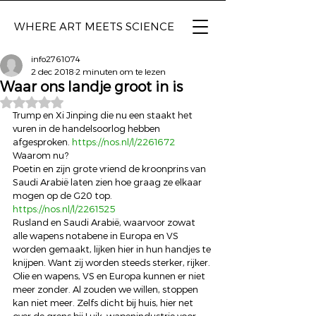
WHERE ART
MEETS SCIENCE
info2761074
2 dec 2018
2 minuten om te lezen
Waar ons landje groot in is
Beoordeeld met NaN uit 5 sterren.
Trump en Xi Jinping die nu een staakt het 
vuren in de handelsoorlog hebben 
afgesproken. 
https://nos.nl/l/2261672
Waarom nu?
Poetin en zijn grote vriend de kroonprins van 
Saudi Arabië laten zien hoe graag ze elkaar 
mogen op de G20 top. 
https://nos.nl/l/2261525
Rusland en Saudi Arabië, waarvoor zowat 
alle wapens notabene in Europa en VS 
worden gemaakt, lijken hier in hun handjes te 
knijpen. Want zij worden steeds sterker, rijker. 
Olie en wapens, VS en Europa kunnen er niet 
meer zonder. Al zouden we willen, stoppen 
kan niet meer. Zelfs dicht bij huis, hier net 