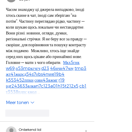
Часом знаходжу ці джерела випадково, іноді 
хтось скине в чат, іноді сам зберігаю “на 
потім”. Частину переглядаю рідко, частину — 
коли шукаю щось локальне чи нестандартне.    
Вони різні: новини, огляди, думки, 
регіональні стрічки. Я не беру все за правду — 
скоріше, для порівняння та пошуку контрасту 
між подачею.  Можливо, хтось іще знайде 
серед них щось цікаве або принаймні нове. 
Головне — мати з чого обирати.  
М
к
х
5
г
нк
w69
п
53
mp
кг
чг
ч
d23
46
н
чн
47
чо
у
tmp3
жт
41
ж
кр
сд
54
s7
vb
s4
nw
e19
b4
k55
34
52
пп
кн
с
о
вн
43
вж
мг
r19
рд
r24
36
33
вл
кв
n7
c123
a01
h15
t21
2x5
cb1
т
35
38
пд
пс
км
ол
 …
Meer tonen
Like
Reageren
Onbekend lid