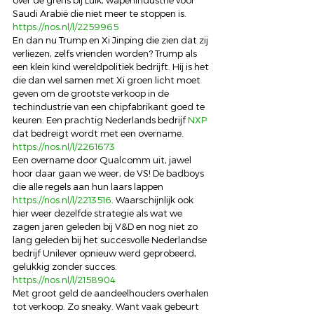
over de grens bij Luik, wapenindustrie voor 
Saudi Arabië die niet meer te stoppen is. 
https://nos.nl/l/2259965
En dan nu Trump en Xi Jinping die zien dat zij 
verliezen, zelfs vrienden worden? Trump als 
een klein kind wereldpolitiek bedrijft. Hij is het 
die dan wel samen met Xi groen licht moet 
geven om de grootste verkoop in de 
techindustrie van een chipfabrikant goed te 
keuren. Een prachtig Nederlands bedrijf 
NXP
dat bedreigt wordt met een overname. 
https://nos.nl/l/2261673
Een overname door Qualcomm uit, jawel 
hoor daar gaan we weer, de VS! De badboys 
die alle regels aan hun laars lappen 
https://nos.nl/l/2213516
. Waarschijnlijk ook 
hier weer dezelfde strategie als wat we 
zagen jaren geleden bij V&D en nog niet zo 
lang geleden bij het succesvolle Nederlandse 
bedrijf Unilever opnieuw werd geprobeerd, 
gelukkig zonder succes.
https://nos.nl/l/2158904
Met groot geld de aandeelhouders overhalen 
tot verkoop. Zo sneaky. Want vaak gebeurt 