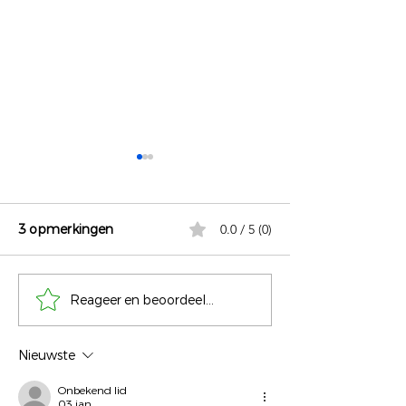
3 opmerkingen
0.0 / 5 (0)
De wereld op z
Reageer en beoordeel...
Vrijheid begint bij een
keuze hebben
Nieuwste
Onbekend lid
03 jan