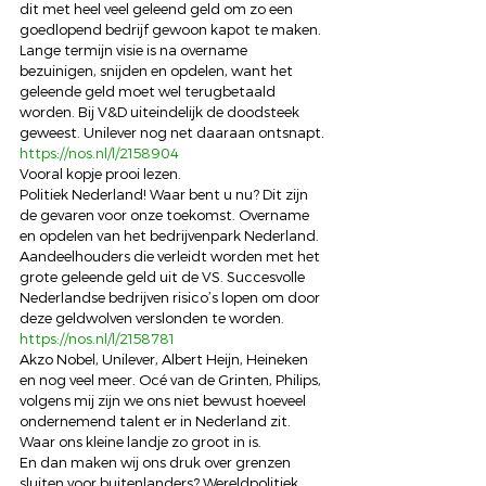
dit met heel veel geleend geld om zo een 
goedlopend bedrijf gewoon kapot te maken. 
Lange termijn visie is na overname 
bezuinigen, snijden en opdelen, want het 
geleende geld moet wel terugbetaald 
worden. Bij V&D uiteindelijk de doodsteek 
geweest. Unilever nog net daaraan ontsnapt.
https://nos.nl/l/2158904
Vooral kopje prooi lezen.
Politiek Nederland! Waar bent u nu? Dit zijn 
de gevaren voor onze toekomst. Overname 
en opdelen van het bedrijvenpark Nederland. 
Aandeelhouders die verleidt worden met het 
grote geleende geld uit de VS. Succesvolle 
Nederlandse bedrijven risico’s lopen om door 
deze geldwolven verslonden te worden. 
https://nos.nl/l/2158781
Akzo Nobel, Unilever, Albert Heijn, Heineken 
en nog veel meer. Océ van de Grinten, Philips, 
volgens mij zijn we ons niet bewust hoeveel 
ondernemend talent er in Nederland zit. 
Waar ons kleine landje zo groot in is.
En dan maken wij ons druk over grenzen 
sluiten voor buitenlanders? Wereldpolitiek, 