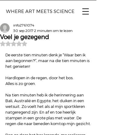
WHERE ART
MEETS SCIENCE
info2761074
30 sep 2017
2 minuten om te lezen
Voel je gezegend
Beoordeeld met NaN uit 5 sterren.
De eerste tien minuten denk je “Waar ben ik 
aan begonnen?!”, maar na die tien minuten is 
het genieten!
Hardlopen in de regen, door het bos. 
Alles is zo groen.
Na tien minuten heb ik de herinnering aan 
Bali, Australië en Egypte, het duiken in een 
wetsuit. Zo voelt het als al mijn sportkleren 
natgeregend zijn. En af en toe heerlijk 
stampen in een grote plas met water. De 
regen die naar beneden komtop mijn gezicht.