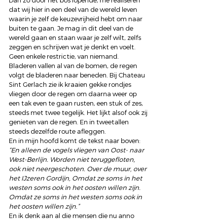
Dan zo door het bos lopende, me realiseren 
dat wij hier in een deel van de wereld leven 
waarin je zelf de keuzevrijheid hebt om naar 
buiten te gaan. Je mag in dit deel van de 
wereld gaan en staan waar je zelf wilt, zelfs 
zeggen en schrijven wat je denkt en voelt. 
Geen enkele restrictie, van niemand.
Bladeren vallen al van de bomen, de regen 
volgt de bladeren naar beneden. Bij Chateau 
Sint Gerlach zie ik kraaien gekke rondjes 
vliegen door de regen om daarna weer op 
een tak even te gaan rusten, een stuk of zes, 
steeds met twee tegelijk. Het lijkt alsof ook zij 
genieten van de regen. En in tweetallen 
steeds dezelfde route afleggen.
En in mijn hoofd komt de tekst naar boven:
“En alleen de vogels vliegen van Oost- naar 
West-Berlijn. Worden niet teruggefloten, 
ook niet neergeschoten. Over de muur, over 
het IJzeren Gordijn, Omdat ze soms in het 
westen soms ook in het oosten willen zijn. 
Omdat ze soms in het westen soms ook in 
het oosten willen zijn.”
En ik denk aan al die mensen die nu anno 