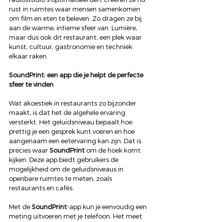
rust in ruimtes waar mensen samenkomen 
om film en eten te beleven. Zo dragen ze bij 
aan de warme, intieme sfeer van  Lumière, 
maar dus ook dit restaurant, een plek waar 
kunst, cultuur, gastronomie en techniek 
elkaar raken.
SoundPrint: een app die je helpt de perfecte 
sfeer te vinden
Wat akoestiek in restaurants zo bijzonder 
maakt, is dat het de algehele ervaring 
versterkt. Het geluidsniveau bepaalt hoe 
prettig je een gesprek kunt voeren en hoe 
aangenaam een eetervaring kan zijn. Dat is 
precies waar 
SoundPrint
 om de hoek komt 
kijken. Deze app biedt gebruikers de 
mogelijkheid om de geluidsniveaus in 
openbare ruimtes te meten, zoals 
restaurants en cafés.
Met de 
SoundPrint
-app kun je eenvoudig een 
meting uitvoeren met je telefoon. Het meet 