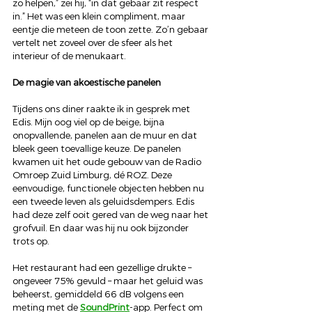
zo helpen,” zei hij, “in dat gebaar zit respect 
in.” Het was een klein compliment, maar 
eentje die meteen de toon zette. Zo’n gebaar 
vertelt net zoveel over de sfeer als het 
interieur of de menukaart.
De magie van akoestische panelen
Tijdens ons diner raakte ik in gesprek met 
Edis. Mijn oog viel op de beige, bijna 
onopvallende, panelen aan de muur en dat 
bleek geen toevallige keuze. De panelen 
kwamen uit het oude gebouw van de Radio 
Omroep Zuid Limburg, dé ROZ. Deze 
eenvoudige, functionele objecten hebben nu 
een tweede leven als geluidsdempers. Edis 
had deze zelf ooit gered van de weg naar het 
grofvuil. En daar was hij nu ook bijzonder 
trots op. 
Het restaurant had een gezellige drukte – 
ongeveer 75% gevuld – maar het geluid was 
beheerst, gemiddeld 66 dB volgens een 
meting met de 
SoundPrint
-app. Perfect om 