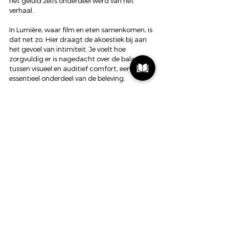
het geluid zelfs onderdeel werd van het 
verhaal.
In Lumière, waar film en eten samenkomen, is 
dat net zo. Hier draagt de akoestiek bij aan 
het gevoel van intimiteit. Je voelt hoe 
zorgvuldig er is nagedacht over de balans 
tussen visueel en auditief comfort, een 
essentieel onderdeel van de beleving.
Waar kunst, wetenschap en gastvrijheid 
samenkomen
Akoestiek is meer dan techniek. Het is 
wetenschap, maar ook kunst. Het verbindt 
mensen, maakt gesprekken dieper en creëert 
een ruimte waarin verhalen kunnen ontstaan. 
En dat is precies wat Edis Pajazetovic heeft 
neergezet.
In hartje Maastricht, in restaurants vol 
historie en warmte, ontdekte ik dat geluid 
meer is dan wat je hoort. Het is wat je voelt, 
wat je deelt. Het is de drager van verhalen.