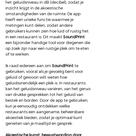
het geluidsniveau in dB (decibel), zodat je 
inzicht krijgt in de akoestische 
omstandigheden van de ruimte. De app 
heeft een unieke functie waarmee je 
metingen kunt delen, zodat andere 
gebruikers kunnen zien hoe luid of rustig het 
in een restaurant is. Dit maakt 
SoundPrint
een bijzonder handige tool voor diegenen die 
op zoek zijn naar een rustige plek om te eten 
of te werken.
Ik raad iedereen aan om 
SoundPrint
 te 
gebruiken, vooral als je gevoelig bent voor 
geluid of gewoon wilt weten hoe 
geluidsvriendelijk een plek is. In restaurants 
kan het geluidsniveau variëren, van het geruis 
van drukke gesprekken tot het geluid van 
bestek en borden. Door de app te gebruiken, 
kun je eenvoudig ontdekken welke 
restaurants een aangename, beheersbare 
akoestiek bieden, zodat je optimaal kunt 
genieten van je maaltijd en gesprek.
Akoestische kunst: bewustwording door 