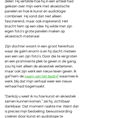
delen. Hij vertelde hoe hij in een artikel had 
gelezen over mijn werk met akoestische 
panelen en hoe ik kunst en audiologie 
combineer. Hij vond dat niet alleen 
fascinerend, maar ook inspirerend. Het 
bracht hem op een idee: hij wilde met zijn 
eigen foto’s grote panelen maken op 
akoestisch materiaal.
Zijn dochter woont in een groot herenhuis 
waar de galm enorm is en hij dacht meteen 
aan een van zijn foto’s. Door die te vergroten 
en een prominente plek te geven in de gang, 
zou hij niet alleen de akoestiek verbeteren, 
maar ook zijn werk een nieuw leven geven. Ik 
gaf hem de 
naam van het bedrijf
 waarmee ik 
werk, blij dat mijn verhaal weer een nieuw 
verhaal had losgemaakt.
“Dankzij u weet ik nu hoe kunst en akoestiek 
samen kunnen komen,” zei hij, zichtbaar 
dankbaar. Dat moment raakte me. Want dat 
is precies mijn bedoeling: bewustwording 
creëren door kunst en audiologie te 