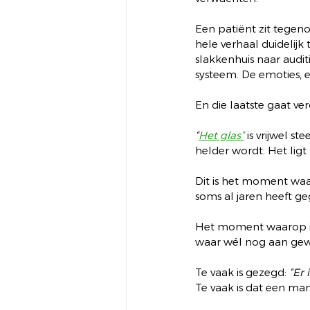
Een patiënt zit tegeno
hele verhaal duidelij
slakkenhuis naar auditi
systeem. De emoties, 
En die laatste gaat ve
“
Het glas”
 is vrijwel 
helder wordt. Het ligt 
Dit is het moment waar
soms al jaren heeft ge
Het moment waarop ik z
waar wél nog aan gew
Te vaak is gezegd: 
“Er 
Te vaak is dat een ma