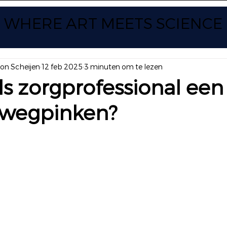
WHERE ART
MEETS SCIENCE
yon Scheijen
12 feb 2025
3 minuten om te lezen
ls zorgprofessional een
e wegpinken?
 uit 5 sterren.