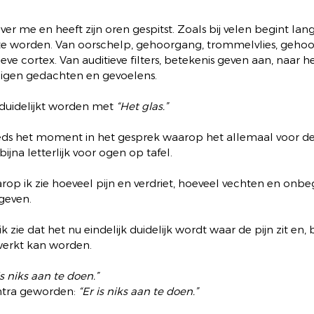
ver me en heeft zijn oren gespitst. Zoals bij velen begint l
k te worden. Van oorschelp, gehoorgang, trommelvlies, gehoo
eve cortex. Van auditieve filters, betekenis geven aan, naar h
eigen gedachten en gevoelens.
rduidelijkt worden met 
“Het glas.”
steeds het moment in het gesprek waarop het allemaal voor de
bijna letterlijk voor ogen op tafel.
op ik zie hoeveel pijn en verdriet, hoeveel vechten en onbegr
geven.
ie dat het nu eindelijk duidelijk wordt waar de pijn zit en, b
erkt kan worden.
is niks aan te doen.”
ntra geworden: 
“Er is niks aan te doen.”