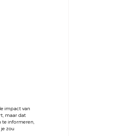
de impact van 
rt, maar dat 
 te informeren, 
je zou 