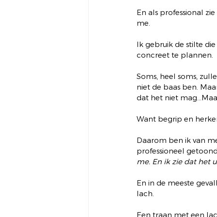
En als professional z
me.
Ik gebruik de stilte d
concreet te plannen.
Soms, heel soms, zulle
niet de baas ben. Maar
dat het niet mag…Maa
Want begrip en herken
Daarom ben ik van men
professioneel getoond
me. En ik zie dat het 
En in de meeste gevall
lach.
Een traan met een lac