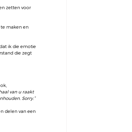
en zetten voor 
r te maken en 
dat ik die emotie 
rstand die zegt 
ok, 
haal van u raakt 
enhouden. Sorry.”
en delen van een 