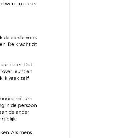
rd werd, maar er 
 de eerste vonk 
n. De kracht zit 
aar beter. Dat 
rover leunt en 
 ik vaak zelf 
mooi is het om 
ng in de persoon 
 aan de ander 
jfelijk. 
ken. Als mens. 