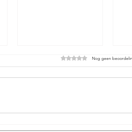
Beoordeeld met 0 uit 5 sterren.
Nog geen beoordeli
De w
Vrijheid begint bij een
keuze hebben