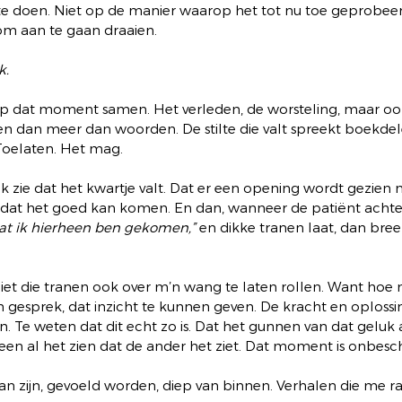
 te doen. Niet op de manier waarop het tot nu toe geprobee
om aan te gaan draaien.
k.
p dat moment samen. Het verleden, de worsteling, maar ook
 dan meer dan woorden. De stilte die valt spreekt boekdele
 Toelaten. Het mag.
zie dat het kwartje valt. Dat er een opening wordt gezien n
 dat het goed kan komen. En dan, wanneer de patiënt achte
 dat ik hierheen ben gekomen,”
 en dikke tranen laat, dan breek
iet die tranen ook over m’n wang te laten rollen. Want hoe 
en gesprek, dat inzicht te kunnen geven. De kracht en oplossi
n. Te weten dat dit echt zo is. Dat het gunnen van dat geluk
een al het zien dat de ander het ziet. Dat moment is onbeschri
dan zijn, gevoeld worden, diep van binnen. Verhalen die me ra