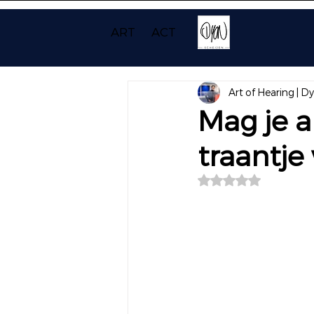
ART
ACT
Art of Hearing | D
Mag je a
traantj
Beoordeeld met NaN