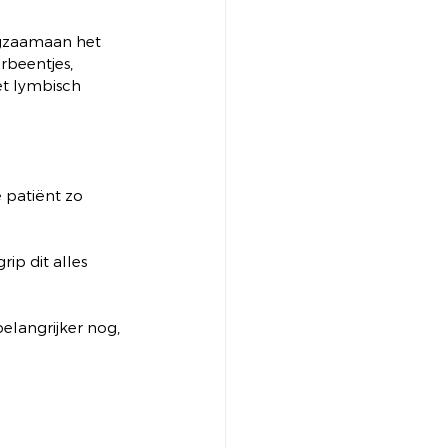
angzaamaan het 
rbeentjes, 
et lymbisch 
 patiënt zo 
ip dit alles 
elangrijker nog, 