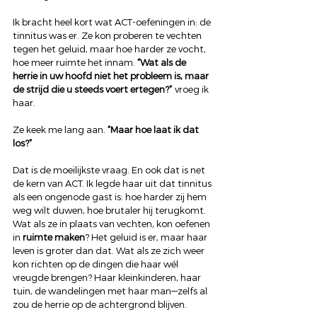
Ik bracht heel kort wat ACT-oefeningen in: de 
tinnitus was er. Ze kon proberen te vechten 
tegen het geluid, maar hoe harder ze vocht, 
hoe meer ruimte het innam. 
“Wat als de 
herrie in uw hoofd niet het probleem is, maar 
de strijd die u steeds voert ertegen?”
 vroeg ik 
haar.
Ze keek me lang aan. 
“Maar hoe laat ik dat 
los?”
Dat is de moeilijkste vraag. En ook dat is net 
de kern van ACT. Ik legde haar uit dat tinnitus 
als een ongenode gast is: hoe harder zij hem 
weg wilt duwen, hoe brutaler hij terugkomt. 
Wat als ze in plaats van vechten, kon oefenen 
in 
ruimte maken
? Het geluid is er, maar haar 
leven is groter dan dat. Wat als ze zich weer 
kon richten op de dingen die haar wél 
vreugde brengen? Haar kleinkinderen, haar 
tuin, de wandelingen met haar man—zelfs al 
zou de herrie op de achtergrond blijven.