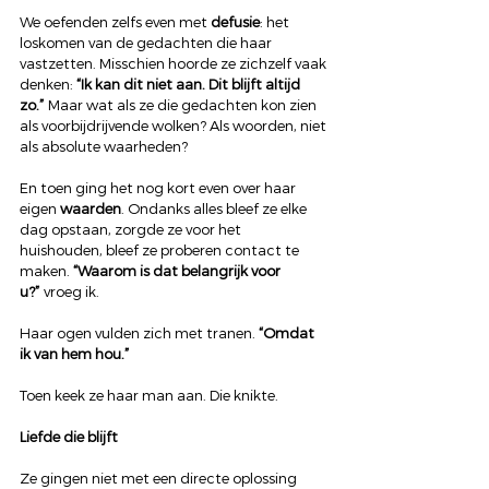
We oefenden zelfs even met 
defusie
: het 
loskomen van de gedachten die haar 
vastzetten. Misschien hoorde ze zichzelf vaak 
denken: 
“Ik kan dit niet aan. Dit blijft altijd 
zo.”
 Maar wat als ze die gedachten kon zien 
als voorbijdrijvende wolken? Als woorden, niet 
als absolute waarheden?
En toen ging het nog kort even over haar 
eigen 
waarden
. Ondanks alles bleef ze elke 
dag opstaan, zorgde ze voor het 
huishouden, bleef ze proberen contact te 
maken. 
“Waarom is dat belangrijk voor 
u?”
 vroeg ik.
Haar ogen vulden zich met tranen. 
“Omdat 
ik van hem hou.”
Toen keek ze haar man aan. Die knikte.
Liefde die blijft
Ze gingen niet met een directe oplossing 