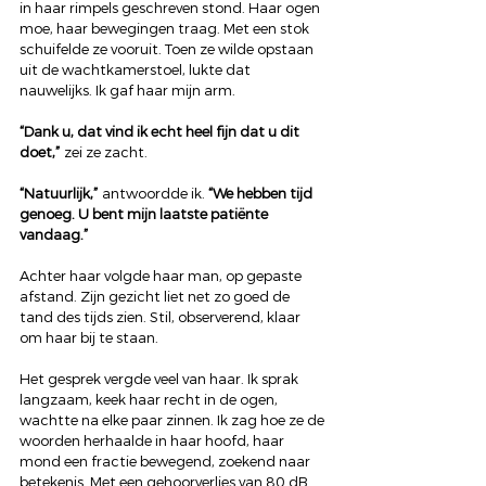
in haar rimpels geschreven stond. Haar ogen 
moe, haar bewegingen traag. Met een stok 
schuifelde ze vooruit. Toen ze wilde opstaan 
uit de wachtkamerstoel, lukte dat 
nauwelijks. Ik gaf haar mijn arm.
“Dank u, dat vind ik echt heel fijn dat u dit 
doet,”
 zei ze zacht.
“Natuurlijk,”
 antwoordde ik. 
“We hebben tijd 
genoeg. U bent mijn laatste patiënte 
vandaag.”
Achter haar volgde haar man, op gepaste 
afstand. Zijn gezicht liet net zo goed de 
tand des tijds zien. Stil, observerend, klaar 
om haar bij te staan.
Het gesprek vergde veel van haar. Ik sprak 
langzaam, keek haar recht in de ogen, 
wachtte na elke paar zinnen. Ik zag hoe ze de 
woorden herhaalde in haar hoofd, haar 
mond een fractie bewegend, zoekend naar 
betekenis. Met een gehoorverlies van 80 dB 