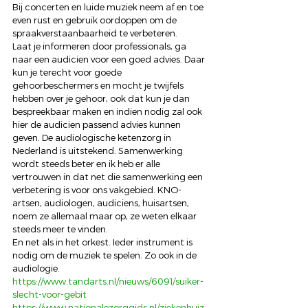
Bij concerten en luide muziek neem af en toe 
even rust en gebruik oordoppen om de 
spraakverstaanbaarheid te verbeteren.
Laat je informeren door professionals, ga 
naar een audicien voor een goed advies. Daar 
kun je terecht voor goede 
gehoorbeschermers en mocht je twijfels 
hebben over je gehoor, ook dat kun je dan 
bespreekbaar maken en indien nodig zal ook 
hier de audicien passend advies kunnen 
geven. De audiologische ketenzorg in 
Nederland is uitstekend. Samenwerking 
wordt steeds beter en ik heb er alle 
vertrouwen in dat net die samenwerking een 
verbetering is voor ons vakgebied. KNO-
artsen, audiologen, audiciens, huisartsen, 
noem ze allemaal maar op, ze weten elkaar 
steeds meer te vinden.
En net als in het orkest. Ieder instrument is 
nodig om de muziek te spelen. Zo ook in de 
audiologie.
https://www.tandarts.nl/nieuws/6091/suiker-
slecht-voor-gebit
https://www.nationalezorggids.nl/ziekenhuiz