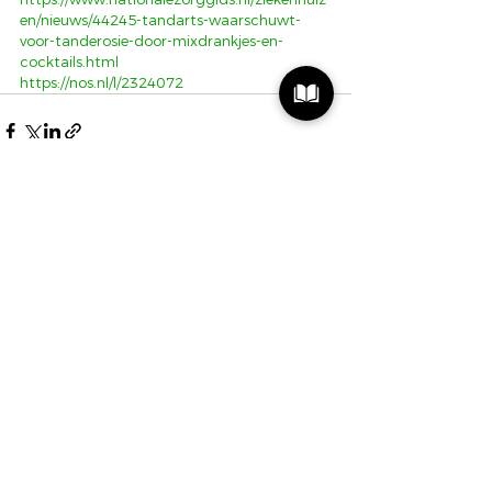
en/nieuws/44245-tandarts-waarschuwt-
voor-tanderosie-door-mixdrankjes-en-
cocktails.html
https://nos.nl/l/2324072
Alles weergeven
Recente blogposts