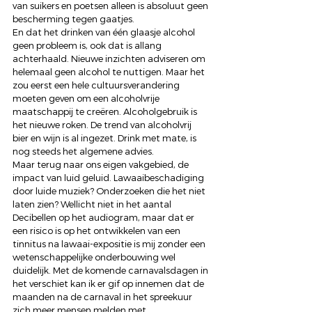
van suikers en poetsen alleen is absoluut geen 
bescherming tegen gaatjes.
En dat het drinken van één glaasje alcohol 
geen probleem is, ook dat is allang 
achterhaald. Nieuwe inzichten adviseren om 
helemaal geen alcohol te nuttigen. Maar het 
zou eerst een hele cultuursverandering 
moeten geven om een alcoholvrije 
maatschappij te creëren. Alcoholgebruik is 
het nieuwe roken. De trend van alcoholvrij 
bier en wijn is al ingezet. Drink met mate, is 
nog steeds het algemene advies.
Maar terug naar ons eigen vakgebied, de 
impact van luid geluid. Lawaaibeschadiging 
door luide muziek? Onderzoeken die het niet 
laten zien? Wellicht niet in het aantal 
Decibellen op het audiogram, maar dat er 
een risico is op het ontwikkelen van een 
tinnitus na lawaai-expositie is mij zonder een 
wetenschappelijke onderbouwing wel 
duidelijk. Met de komende carnavalsdagen in 
het verschiet kan ik er gif op innemen dat de 
maanden na de carnaval in het spreekuur 
zich meer mensen melden met 