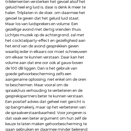
trilelementen versterken het gevoel alsof het 
geluid heel erg luid is, daar is denk ik meer te 
halen. Trilplaten in de vloer, om daarmee het 
gevoel te geven dat het geluid luid staat. 
Maar los van luidsprekers en volume. Een 
gezellige avond met dertig vrienden thuis. 
Lichtjes muziek op de achtergrond, zal met 
het cocktailparty-effect en gezelligheid aan 
het eind van de avond gesprekken geven 
waarbij ieder in elkaars oor moet schreeuwen 
om elkaar te kunnen verstaan. Daar kan het 
volume aan dat ene oor ook al gauw boven 
de 100 dB liggen. Dan is het gebruik van 
goede gehoorbescherming zelfs een 
aangename oplossing, niet enkel om de oren 
te beschermen. Maar vooral om de 
spraak/ruis verhouding te verbeteren en de 
gesprekspartners beter te kunnen verstaan. 
Een positief advies dat geheel niet gericht is 
op bangmakerij, maar op het verbeteren van 
de spraakverstaanbaarheid. Voor jongeren is 
dat vaak een beter argument om hun zelf de 
keuze te laten maken gehoorbescherming te 
gaan gebruiken en daarmee minder belerend 