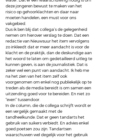
water. Dat er een waarschuwing nodig is om 
deze jongeren bewust te maken van het 
risico op gehoorklachten en daar naar 
moeten handelen, een must voor ons 
vakgebied.
Dus ik ben blij dat collega’s de gelegenheid 
nemen om hierover verslag te doen. Dat een 
redactie van Nieuwsuur het item vervolgens 
zo inkleedt dat er meer aandacht is voor de 
klacht en de praktijk, dan de deskundige aan 
het woord te laten om gedetailleerd uitleg te 
kunnen geven, is aan de journalistiek. Dat is 
zeker wel een punt van aandacht. Ik heb me 
na het zien van het item zelf ook 
voorgenomen om enkel nog publiekelijk op te 
treden als de media bereidt is om samen een 
uitzending goed voor te bereiden. En niet zo 
“even” tussendoor.
In de column, die de collega schrijft wordt er 
een vergelijk gemaakt met de 
tandheelkunde. Dat er geen tandarts het 
gebruik van suikers verbiedt. En advies enkel 
goed poetsen zou zijn. Tandartsen 
waarschuwen wel degelijk voor het gebruik 