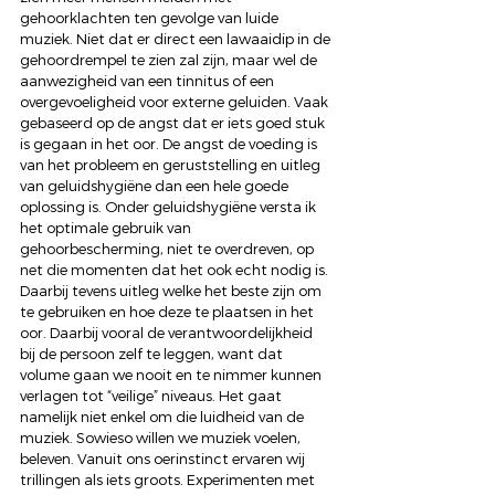
gehoorklachten ten gevolge van luide 
muziek. Niet dat er direct een lawaaidip in de 
gehoordrempel te zien zal zijn, maar wel de 
aanwezigheid van een tinnitus of een 
overgevoeligheid voor externe geluiden. Vaak 
gebaseerd op de angst dat er iets goed stuk 
is gegaan in het oor. De angst de voeding is 
van het probleem en geruststelling en uitleg 
van geluidshygiëne dan een hele goede 
oplossing is. Onder geluidshygiëne versta ik 
het optimale gebruik van 
gehoorbescherming, niet te overdreven, op 
net die momenten dat het ook echt nodig is. 
Daarbij tevens uitleg welke het beste zijn om 
te gebruiken en hoe deze te plaatsen in het 
oor. Daarbij vooral de verantwoordelijkheid 
bij de persoon zelf te leggen, want dat 
volume gaan we nooit en te nimmer kunnen 
verlagen tot “veilige” niveaus. Het gaat 
namelijk niet enkel om die luidheid van de 
muziek. Sowieso willen we muziek voelen, 
beleven. Vanuit ons oerinstinct ervaren wij 
trillingen als iets groots. Experimenten met 