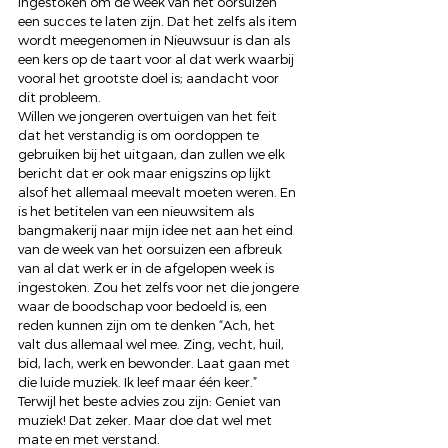
ingestoken om de week van het oorsuizen 
een succes te laten zijn. Dat het zelfs als item 
wordt meegenomen in Nieuwsuur is dan als 
een kers op de taart voor al dat werk waarbij 
vooral het grootste doel is; aandacht voor 
dit probleem.
Willen we jongeren overtuigen van het feit 
dat het verstandig is om oordoppen te 
gebruiken bij het uitgaan, dan zullen we elk 
bericht dat er ook maar enigszins op lijkt 
alsof het allemaal meevalt moeten weren. En 
is het betitelen van een nieuwsitem als 
bangmakerij naar mijn idee net aan het eind 
van de week van het oorsuizen een afbreuk 
van al dat werk er in de afgelopen week is 
ingestoken. Zou het zelfs voor net die jongere 
waar de boodschap voor bedoeld is, een 
reden kunnen zijn om te denken “Ach, het 
valt dus allemaal wel mee. Zing, vecht, huil, 
bid, lach, werk en bewonder. Laat gaan met 
die luide muziek. Ik leef maar één keer.”
Terwijl het beste advies zou zijn: Geniet van 
muziek! Dat zeker. Maar doe dat wel met 
mate en met verstand.