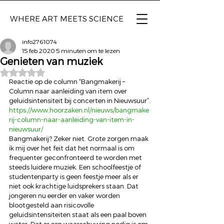
WHERE ART
MEETS SCIENCE
info2761074
15 feb 2020
5 minuten om te lezen
Genieten van muziek
Beoordeeld met NaN uit 5 sterren.
Reactie op de column “Bangmakerij – 
Column naar aanleiding van item over 
geluidsintensiteit bij concerten in Nieuwsuur”.
https://www.hoorzaken.nl/nieuws/bangmake
rij-column-naar-aanleiding-van-item-in-
nieuwsuur/
Bangmakerij? Zeker niet. Grote zorgen maak 
ik mij over het feit dat het normaal is om 
frequenter geconfronteerd te worden met 
steeds luidere muziek. Een schoolfeestje of 
studentenparty is geen feestje meer als er 
niet ook krachtige luidsprekers staan. Dat 
jongeren nu eerder en vaker worden 
blootgesteld aan risicovolle 
geluidsintensiteiten staat als een paal boven 