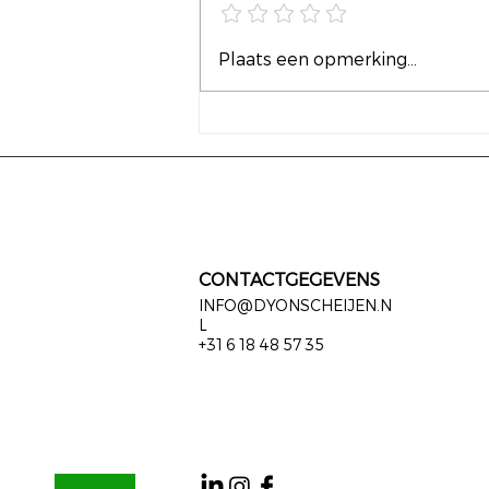
Vrijheid begint bij een
Plaats een opmerking...
keuze hebben
CONTACTGEGEVENS
INFO@DYONSCHEIJEN.N
L
+31 6 18 48 57 35