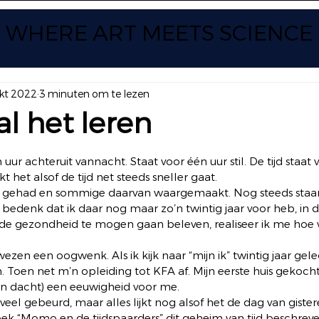
WHERE ART
MEETS SCIENCE
kt 2022
3 minuten om te lezen
al het leren
 uit 5 sterren.
uur achteruit vannacht. Staat voor één uur stil. De tijd staat vo
jkt het alsof de tijd net steeds sneller gaat.  
n gehad en sommige daarvan waargemaakt. Nog steeds staan
u bedenk dat ik daar nog maar zo’n twintig jaar voor heb, in 
e gezondheid te mogen gaan beleven, realiseer ik me hoe we
 wezen een oogwenk. Als ik kijk naar “mijn ik” twintig jaar gele
. Toen net m’n opleiding tot KFA af. Mijn eerste huis gekoch
en dacht) een eeuwigheid voor me.  
zo veel gebeurd, maar alles lijkt nog alsof het de dag van gister
ek “Momo en de tijdspaarders” dit geheim van tijd beschrev