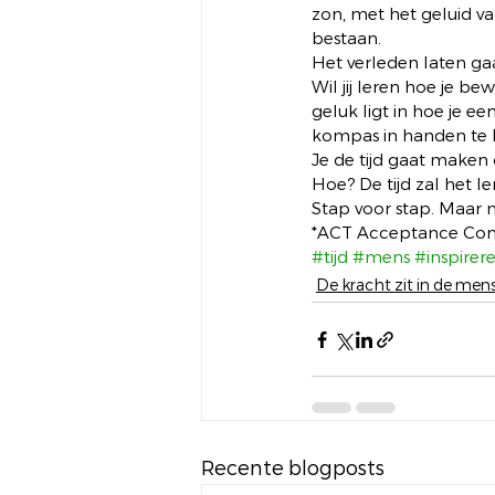
zon, met het geluid v
bestaan.  
Het verleden laten ga
Wil jij leren hoe je bew
geluk ligt in hoe je e
kompas in handen te h
Je de tijd gaat maken 
Hoe? De tijd zal het ler
Stap voor stap. Maar ne
*ACT Acceptance Co
#tijd
#mens
#inspirer
De kracht zit in de mens
Recente blogposts