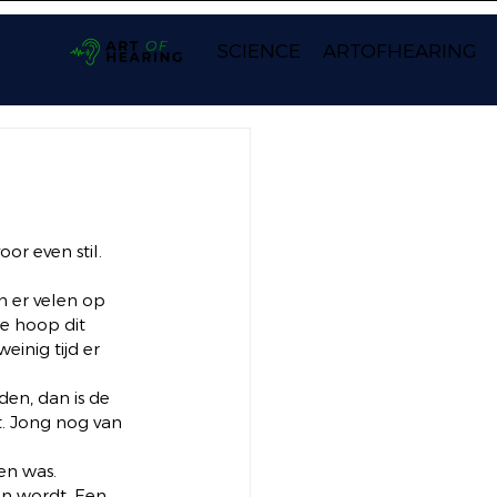
SCIENCE
ARTOFHEARING
or even stil.  
 er velen op 
de hoop dit 
inig tijd er 
den, dan is de 
t. Jong nog van 
en was.  
en wordt. Een 