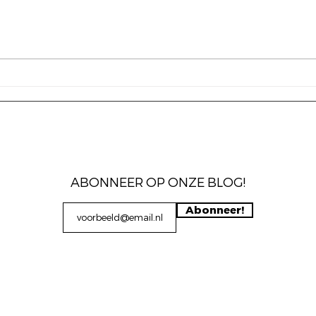
De gepensioneerde
Wat
hulphond
werke
ABONNEER OP ONZE BLOG!
Abonneer!