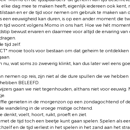
elke dag mee te maken heeft, eigenlijk iedereen ook kent, m
j stilstaan en er de tijd voor nemen om gebruik te maken van d
 een eeuwigheid kan duren, is op een ander moment die twin
an tijd woont volgens Momo in ons hart. Hoe we hét momen
dstip bewust ervaren en daarmee voor altijd de ervaring van 
ragen.  
 tijd zelf.  
CT* mooie tools voor bestaan om dat geheim te ontdekken e
aan.  
en nu, wat soms zo zweverig klinkt, kan dus later wel eens go
nemen op reis, zijn niet al die dure spullen die we hebben
 hebben BELEEFD. 
 wijzers gaan we niet tegenhouden, althans niet voor eeuwig. 
e.  
offie genieten in de morgenzon op een zondagochtend of d
die wandeling in de vroege mistige ochtend.  
 denkt, voelt, hoort, ruikt, proeft en ziet.  
 met de tijd toch een beetje kunt gaan spelen. Spelen als ee
chzelf en de tijd verliest in het spelen in het zand aan het stra