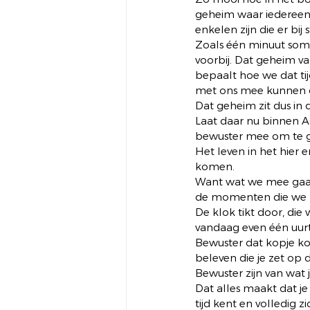
geheim waar iedereen 
enkelen zijn die er bi
Zoals één minuut soms
voorbij. Dat geheim v
bepaalt hoe we dat tij
met ons mee kunnen d
Dat geheim zit dus in de
Laat daar nu binnen A
bewuster mee om te g
Het leven in het hier 
komen.  
Want wat we mee gaan 
de momenten die we
De klok tikt door, die
vandaag even één uurtj
Bewuster dat kopje k
beleven die je zet op 
Bewuster zijn van wat je
Dat alles maakt dat je
tijd kent en volledig zi