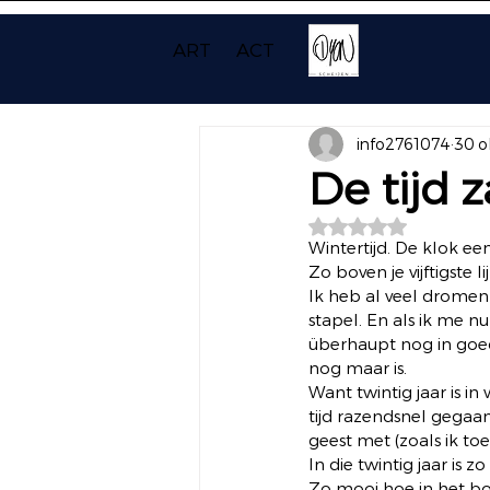
ART
ACT
info2761074
30 o
De tijd z
Beoordeeld met NaN
Wintertijd. De klok een 
Zo boven je vijftigste li
Ik heb al veel drome
stapel. En als ik me n
überhaupt nog in goed
nog maar is.  
Want twintig jaar is in
tijd razendsnel gegaan
geest met (zoals ik to
In die twintig jaar is 
Zo mooi hoe in het bo