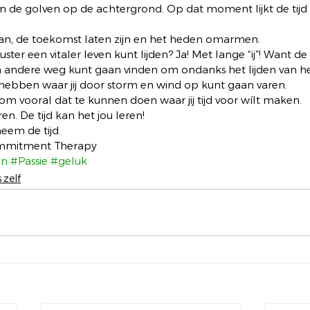
an de golven op de achtergrond. Op dat moment lijkt de tijd 
an, de toekomst laten zijn en het heden omarmen.  
uster een vitaler leven kunt lijden? Ja! Met lange “ij”! Want de
en andere weg kunt gaan vinden om ondanks het lijden van he
ebben waar jij door storm en wind op kunt gaan varen. 
om vooral dat te kunnen doen waar jij tijd voor wílt maken.  
en. De tijd kan het jou leren! 
em de tijd.   
mmitment Therapy
en
#Passie
#geluk
 zelf