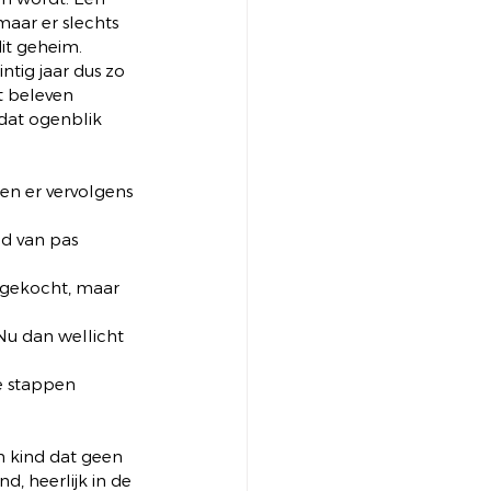
aar er slechts 
it geheim.  
tig jaar dus zo 
t beleven 
dat ogenblik 
n er vervolgens 
ed van pas 
 gekocht, maar 
Nu dan wellicht 
e stappen 
n kind dat geen 
nd, heerlijk in de 