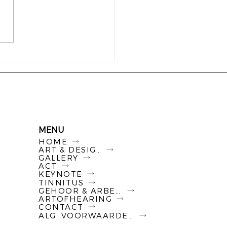
 maakt een mens
lijk rijk?
MENU
HOME
ART & DESIGN
GALLERY
ACT
KEYNOTE
TINNITUS
GEHOOR & ARBEID
ARTOFHEARING
CONTACT
ALG. VOORWAARDEN