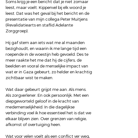
Soms krijg je een bericht dat je niet zomaar 
leest, maar voelt. Kippenvel bij elk woord je 
leest. Dat was het geval bij het bericht en de 
presentatie van mijn collega Peter Muitjens 
(Revalidatiearts en staflid Adelante 
Zorggroep). 
Hij gaf stem aan iets wat me al maanden 
bezighoudt, en waarin ik me lange tijd een 
roepende in de woestijn heb gevoeld. Des te 
meer raakte het me dat hij de cijfers, de 
beelden en vooral de menselijke impact van 
wat er in Gaza gebeurt, zo helder en krachtig 
zichtbaar wist te maken.
Wat daar gebeurt grijpt me aan. Als mens. 
Als zorgverlener. En ook persoonlijk. Met een 
diepgeworteld geloof in de kracht van 
medemenselijkheid. In die dagelijkse 
verbinding voel ik hoe essentieel het is dat we 
elkaar blijven zien. Over grenzen van religie, 
afkomst of overtuiging heen.
Wat voor velen voelt als een conflict ver weg, 