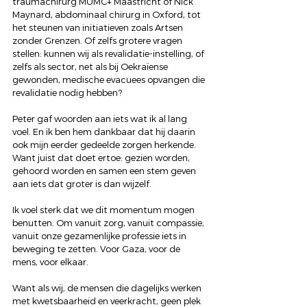
traumachirurg MUMC+ Maastricht of Nick 
Maynard, abdominaal chirurg in Oxford, tot 
het steunen van initiatieven zoals Artsen 
zonder Grenzen. Of zelfs grotere vragen 
stellen: kunnen wij als revalidatie-instelling, of 
zelfs als sector, net als bij Oekraïense 
gewonden, medische evacuees opvangen die 
revalidatie nodig hebben?
Peter gaf woorden aan iets wat ik al lang 
voel. En ik ben hem dankbaar dat hij daarin 
ook mijn eerder gedeelde zorgen herkende. 
Want juist dat doet ertoe: gezien worden, 
gehoord worden en samen een stem geven 
aan iets dat groter is dan wijzelf.
Ik voel sterk dat we dit momentum mogen 
benutten. Om vanuit zorg, vanuit compassie, 
vanuit onze gezamenlijke professie iets in 
beweging te zetten. Voor Gaza, voor de 
mens, voor elkaar.
Want als wij, de mensen die dagelijks werken 
met kwetsbaarheid en veerkracht, geen plek 