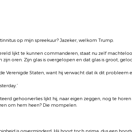
tinnitus op mijn spreekuur? Jazeker, welkom Trump.
reld lijkt te kunnen commanderen, staat nu zelf machteloo
zijn oren. Zijn glas is overgelopen en dat glas is groot, gelo
 de Verenigde Staten, want hij verwacht dat ik dit probleem ev
sterday.’ 
ateerd gehoorverlies lijkt hij, naar eigen zeggen, nog te horen
deren om hem heen? Die mompelen. 
gheid is onverminderd. Hij hoort toch prima, dus een hoorto