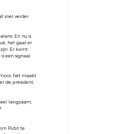
t snel verder 
alans. En nu is 
k, het gaat er 
zijn. Er komt 
 is een signaal 
s mooi, het maakt 
r de president, 
heel langzaam, 
! 
om Putin te 