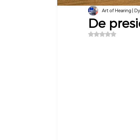
Art of Hearing | D
De presi
Beoordeeld met NaN