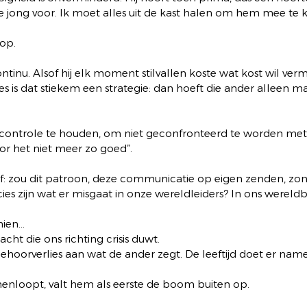
 te jong voor. Ik moet alles uit de kast halen om hem mee te k
 op.
ntinu. Alsof hij elk moment stilvallen koste wat kost wil verm
s is dat stiekem een strategie: dan hoeft die ander alleen maa
controle te houden, om niet geconfronteerd te worden met
or het niet meer zo goed”. 
f: zou dit patroon, deze communicatie op eigen zenden, zon
ecies zijn wat er misgaat in onze wereldleiders? In ons wereld
hien…
acht die ons richting crisis duwt.
ehoorverlies aan wat de ander zegt. De leeftijd doet er name
nenloopt, valt hem als eerste de boom buiten op. 