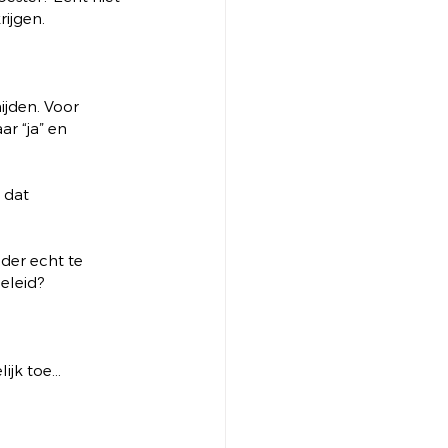
rijgen.
ijden. Voor 
r “ja” en 
 dat 
der echt te 
beleid?
lijk toe…