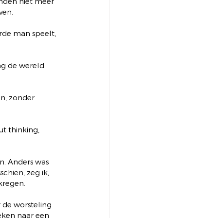
anden niet meer 
ven.
rde man speelt, 
ag de wereld 
n, zonder 
ut thinking, 
n. Anders was 
chien, zeg ik, 
kregen. 
r de worsteling 
eken naar een 