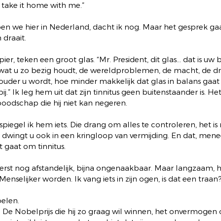
 take it home with me.” 
n we hier in Nederland, dacht ik nog. Maar het gesprek gaa
draait.
er, teken een groot glas. “Mr. President, dit glas… dat is uw b
 wat u zo bezig houdt, de wereldproblemen, de macht, de dru
ouder u wordt, hoe minder makkelijk dat glas in balans gaat 
j.” Ik leg hem uit dat zijn tinnitus geen buitenstaander is. Het
boodschap die hij niet kan negeren.
spiegel ik hem iets. Die drang om alles te controleren, het i
 dwingt u ook in een kringloop van vermijding. En dat, menee
t gaat om tinnitus.
 eerst nog afstandelijk, bijna ongenaakbaar. Maar langzaam, 
enselijker worden. Ik vang iets in zijn ogen, is dat een traan?
oelen.
 De Nobelprijs die hij zo graag wil winnen, het onvermogen 