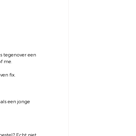
s tegenover een 
of me.
en fix. 
 als een jonge 
estel? Echt niet 