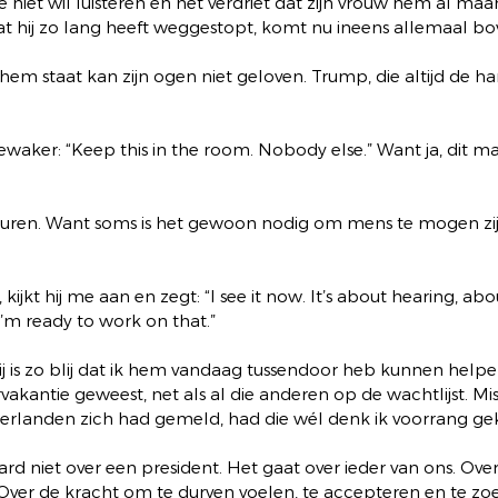
niet wil luisteren en het verdriet dat zijn vrouw hem al ma
at hij zo lang heeft weggestopt, komt nu ineens allemaal bo
em staat kan zijn ogen niet geloven. Trump, die altijd de ha
 bewaker: “Keep this in the room. Nobody else.” Want ja, dit m
beuren. Want soms is het gewoon nodig om mens te mogen zij
 kijkt hij me aan en zegt: “I see it now. It’s about hearing, abo
I’m ready to work on that.”
ij is zo blij dat ik hem vandaag tussendoor heb kunnen helpe
akantie geweest, net als al die anderen op de wachtlijst. Miss
erlanden zich had gemeld, had die wél denk ik voorrang ge
aard niet over een president. Het gaat over ieder van ons. Ove
Over de kracht om te durven voelen, te accepteren en te zo