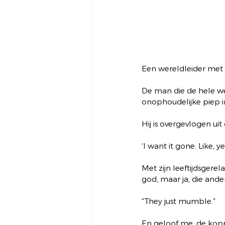
Een wereldleider met 
De man die de hele we
onophoudelijke piep in 
Hij is overgevlogen uit
‘I want it gone. Like, ye
Met zijn leeftijdsgerel
god, maar ja, die an
“They just mumble.” 
En geloof me, de koppi