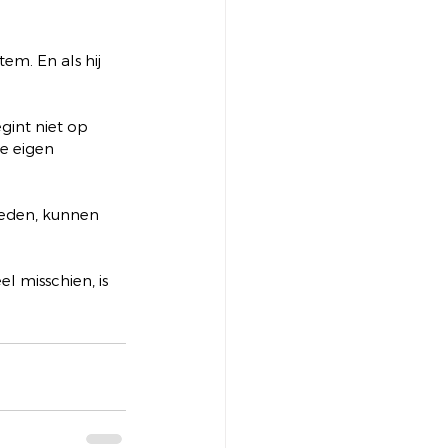
em. En als hij 
gint niet op 
e eigen 
heden, kunnen 
l misschien, is 