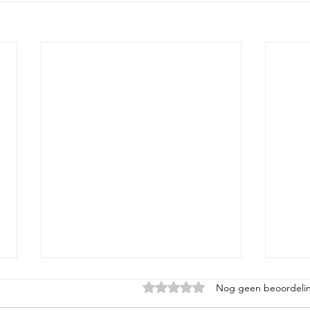
Beoordeeld met 0 uit 5 sterren.
Nog geen beoordeli