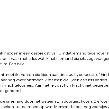
k midden in een gesprek stilval. Omdat iemand tegenover me 
oren, maar met alles wat ik heb. Iemand die iets zegt wat g
ilte. Een blik.
tmoet ik mensen die lijden aan tinnitus, hyperacusis of hind
aar nog vaker ontmoet ik mensen die lijden aan iets anders.
an machteloosheid. Aan het feit dat hun klacht niet begrepe
iet gehoord.
ie jarenlang door het systeem zijn doorgeschoven. Die ‘overal
n zoeken, tot de moed op was. Mensen die ooit nog zachtjes 