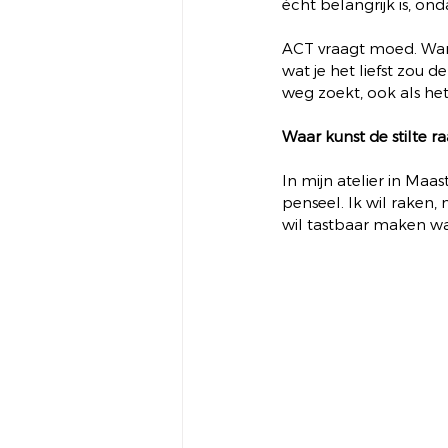
écht belangrijk is, ond
ACT vraagt moed. Want h
wat je het liefst zou d
weg zoekt, ook als het
Waar kunst de stilte r
In mijn atelier in Maas
penseel. Ik wil raken,
wil tastbaar maken wat