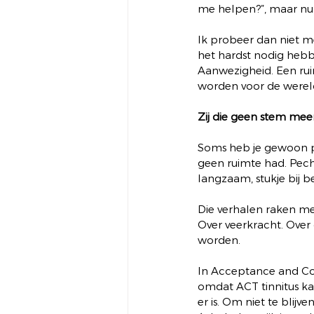
me helpen?”, maar nu 
Ik probeer dan niet me
het hardst nodig hebbe
Aanwezigheid. Een ru
worden voor de werel
Zij die geen stem me
Soms heb je gewoon pe
geen ruimte had. Pech
langzaam, stukje bij bee
Die verhalen raken me
Over veerkracht. Over 
worden.
In Acceptance and Co
omdat ACT tinnitus ka
er is. Om niet te blij