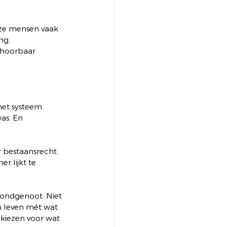
deze mensen vaak 
ng. 
 hoorbaar 
het systeem 
as. En 
 bestaansrecht. 
r lijkt te 
ondgenoot. Niet 
 leven mét wat 
 kiezen voor wat 