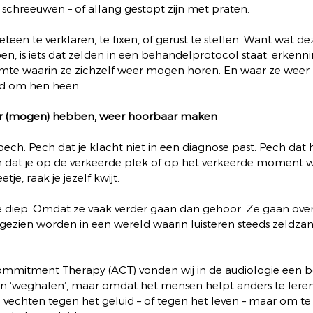
schreeuwen – of allang gestopt zijn met praten.
teen te verklaren, te fixen, of gerust te stellen. Want wat 
n, is iets dat zelden in een behandelprotocol staat: erkenni
imte waarin ze zichzelf weer mogen horen. En waar ze weer
d om hen heen.
er (mogen) hebben, weer hoorbaar maken
ch. Pech dat je klacht niet in een diagnose past. Pech dat 
 dat je op de verkeerde plek of op het verkeerde moment w
tje, raak je jezelf kwijt.
 diep. Omdat ze vaak verder gaan dan gehoor. Ze gaan over
gezien worden in een wereld waarin luisteren steeds zeldzame
mmitment Therapy (ACT) vonden wij in de audiologie een b
n ‘weghalen’, maar omdat het mensen helpt anders te leren
ven vechten tegen het geluid – of tegen het leven – maar om te