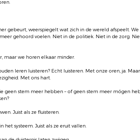
oren.
r gebeurt, weerspiegelt wat zich in de wereld afspeelt. We l
meer gehoord voelen. Niet in de politiek. Niet in de zorg. Niet 
r, maar we horen elkaar minder.
uden leren luisteren? Echt luisteren. Met onze oren, ja. Maa
igheid. Met ons hart.
ie geen stem meer hebben – of geen stem meer mógen heb
ken?
en. Juist als ze fluisteren.
n het systeem. Juist als ze eruit vallen.
kan de duisternis laten zwijgen.