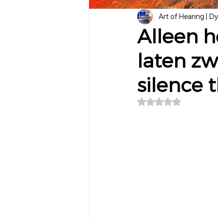
Art of Hearing | D
Alleen h
laten zw
silence 
Beoordeeld met NaN