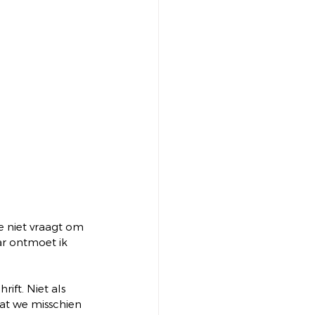
e niet vraagt om 
aar ontmoet ik 
ift. Niet als 
wat we misschien 