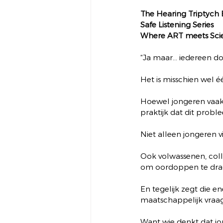
The Hearing Triptych 
Safe Listening Series
Where ART meets Sci
“Ja maar… iedereen doe
Het is misschien wel é
Hoewel jongeren vaak ce
praktijk dat dit proble
Niet alleen jongeren
Ook volwassenen, coll
om oordoppen te dra
En tegelijk zegt die e
maatschappelijk vraag
Want wie denkt dat j