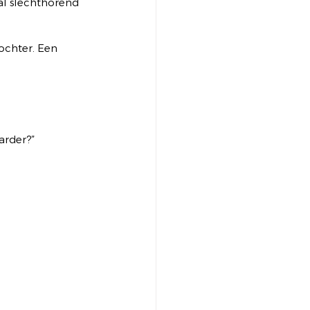
al slechthorend 
ochter. Een 
arder?”