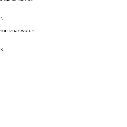
r.
a hun smartwatch 
k.