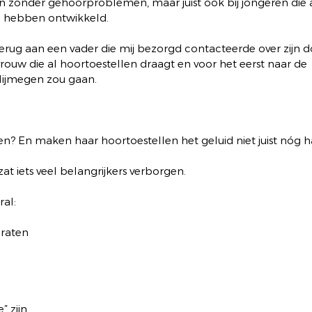
ren zonder gehoorproblemen, maar juist ook bij jongeren die 
en hebben ontwikkeld.
erug aan een vader die mij bezorgd contacteerde over zijn d
ouw die al hoortoestellen draagt en voor het eerst naar de 
Nijmegen zou gaan.
en? En maken haar hoortoestellen het geluid niet juist nóg h
at iets veel belangrijkers verborgen.
ral:
praten
 zijn.