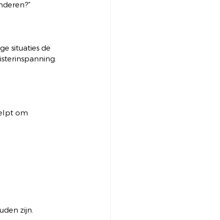
anderen?”
 situaties de 
isterinspanning. 
elpt om 
uden zijn.