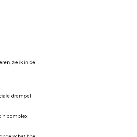
en, zie ik in de 
ciale drempel 
zo’n complex 
 onderschat hoe 