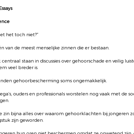
Essays
ence
t het toch niet?”
én van de meest menselijke zinnen die er bestaan.
ntraal staan in discussies over gehoorschade en veilig luister
em veel breder is.
 vinden gehoorbescherming soms ongemakkelijk.
ega’s, ouders en professionals worstelen nog vaak met de so
gen.
ne zin bijna alles over waarom gehoorklachten bij jongeren 
stuk zijn geworden.
ongeren hun oren niet beschermen omdat ze onwetend zijn,