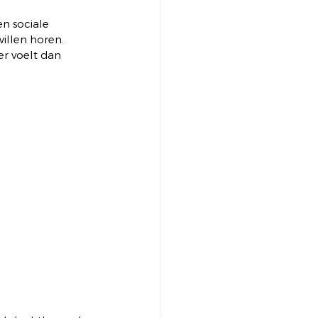
en sociale 
illen horen. 
er voelt dan 