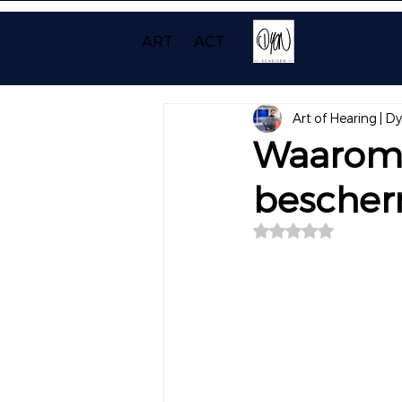
ART
ACT
Art of Hearing | D
Waarom 
besche
Beoordeeld met NaN