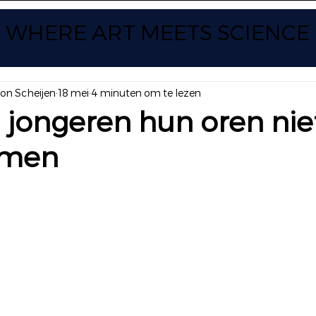
WHERE ART
MEETS SCIENCE
yon Scheijen
18 mei
4 minuten om te lezen
jongeren hun oren nie
rmen
 uit 5 sterren.