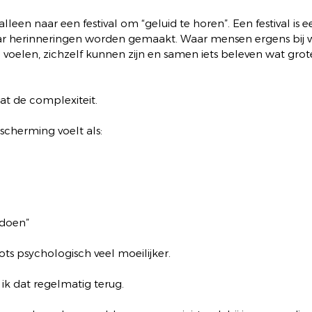
lleen naar een festival om “geluid te horen”. Een festival is e
ar herinneringen worden gemaakt. Waar mensen ergens bij w
j voelen, zichzelf kunnen zijn en samen iets beleven wat grot
at de complexiteit.
cherming voelt als:
edoen”
s psychologisch veel moeilijker.
ik dat regelmatig terug.