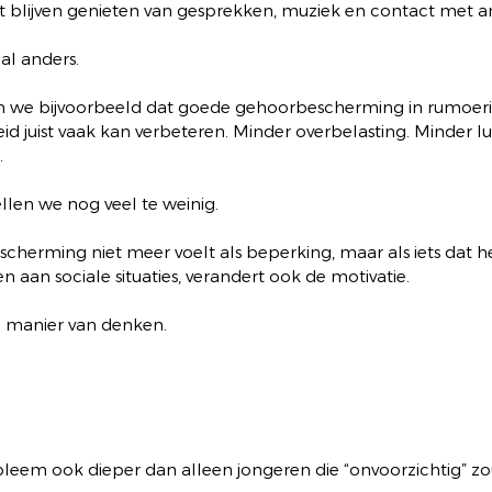
unt blijven genieten van gesprekken, muziek en contact met 
al anders.
n we bijvoorbeeld dat goede gehoorbescherming in rumoerige
d juist vaak kan verbeteren. Minder overbelasting. Minder lu
.
llen we nog veel te weinig.
herming niet meer voelt als beperking, maar als iets dat h
n aan sociale situaties, verandert ook de motivatie.
e manier van denken.
bleem ook dieper dan alleen jongeren die “onvoorzichtig” zo