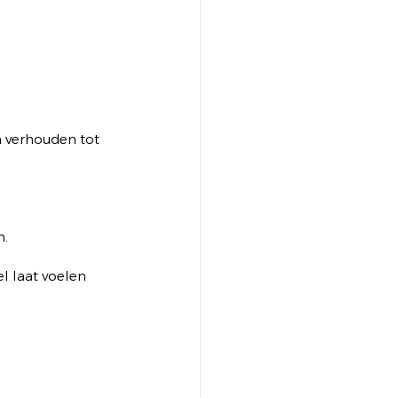
h verhouden tot 
n.
l laat voelen 