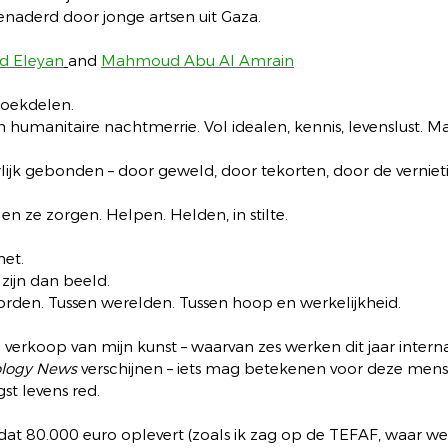
enaderd door jonge artsen uit Gaza.
d Eleyan
and 
Mahmoud Abu Al Amrain
boekdelen.
n humanitaire nachtmerrie. Vol idealen, kennis, levenslust. M
lijk gebonden – door geweld, door tekorten, door de verniet
len ze zorgen. Helpen. Helden, in stilte.
het.
zijn dan beeld.
den. Tussen werelden. Tussen hoop en werkelijkheid.
verkoop van mijn kunst – waarvan zes werken dit jaar intern
ology News
 verschijnen – iets mag betekenen voor deze mens
st levens red.
k dat 80.000 euro oplevert (zoals ik zag op de TEFAF, waar 