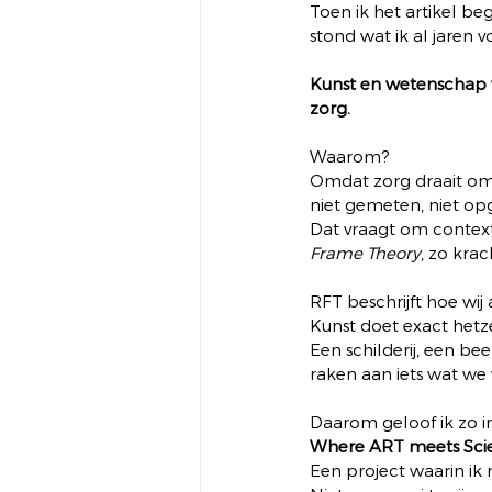
Toen ik het artikel beg
stond wat ik al jaren v
Kunst en wetenschap ve
zorg.
Waarom?
Omdat zorg draait om
niet gemeten, niet opg
Dat vraagt om context
Frame Theory
, zo krach
RFT beschrijft hoe wij 
Kunst doet exact hetz
Een schilderij, een be
raken aan iets wat we v
Daarom geloof ik zo in
Where ART meets Sci
Een project waarin ik