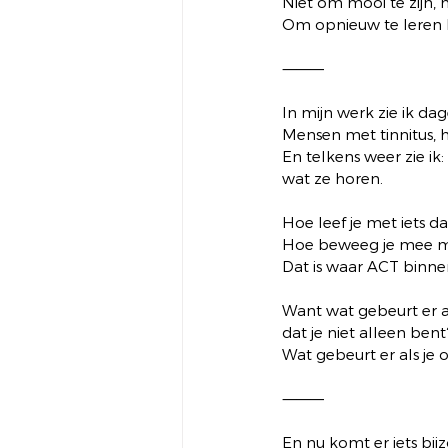
Niet om mooi te zijn,
Om opnieuw te leren l
⸻
In mijn werk zie ik da
Mensen met tinnitus, h
En telkens weer zie ik
wat ze horen.
Hoe leef je met iets da
Hoe beweeg je mee met
Dat is waar ACT binne
Want wat gebeurt er al
dat je niet alleen bent
Wat gebeurt er als je 
⸻
En nu komt er iets bijz