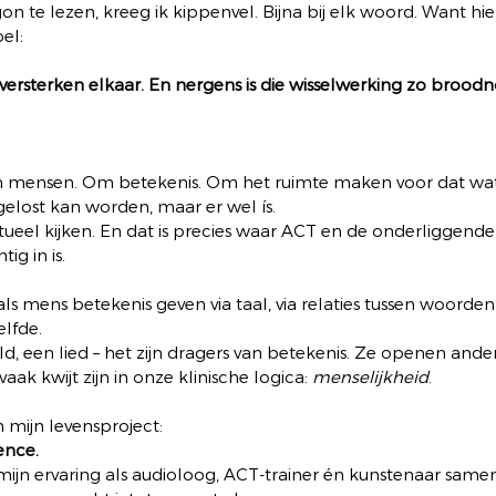
on te lezen, kreeg ik kippenvel. Bijna bij elk woord. Want hier
oel:
rsterken elkaar. En nergens is die wisselwerking zo broodno
 mensen. Om betekenis. Om het ruimte maken voor dat wat 
elost kan worden, maar er wel ís.
ueel kijken. En dat is precies waar ACT en de onderliggende
tig in is.
als mens betekenis geven via taal, via relaties tussen woorden
elfde.
eld, een lied – het zijn dragers van betekenis. Ze openen ande
aak kwijt zijn in onze klinische logica: 
menselijkheid
.
 mijn levensproject:
ence.
 mijn ervaring als audioloog, ACT-trainer én kunstenaar same