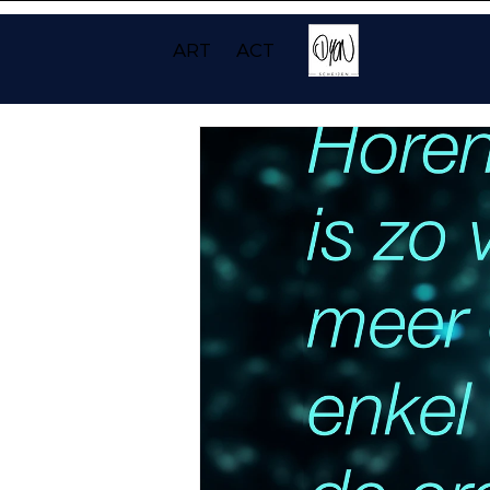
ART
ACT