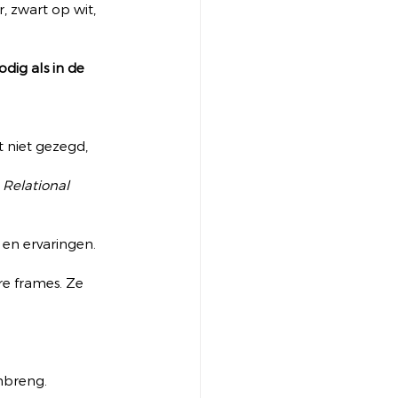
, zwart op wit, 
dig als in de 
niet gezegd, 
 
Relational 
 en ervaringen. 
re frames. Ze 
nbreng.