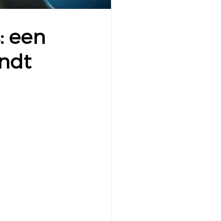
: een
indt