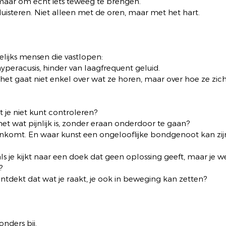
 maar om echt iets teweeg te brengen.
uisteren. Niet alleen met de oren, maar met het hart.
gelijks mensen die vastlopen:
yperacusis, hinder van laagfrequent geluid.
: het gaat niet enkel over wat ze horen, maar over hoe ze zic
t je niet kunt controleren?
 wat pijnlijk is, zonder eraan onderdoor te gaan?
nkomt. En waar kunst een ongelooflijke bondgenoot kan zij
s je kijkt naar een doek dat geen oplossing geeft, maar je we
?
ontdekt dat wat je raakt, je ook in beweging kan zetten?
onders bij.