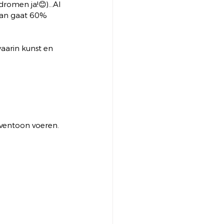
dromen ja!😊)…Al 
dan gaat 60% 
waarin kunst en 
oventoon voeren.