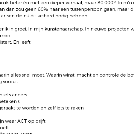
an ik beter én met een dieper verhaal, maar 80.000?! In m’n 
rvan dan zou geen 60% naar een tussenpersoon gaan, maar 
 artsen die nú dit keihard nodig hebben.
eer ik in groei. In mijn kunstenaarschap. In nieuwe projecten 
omen.
stert. En leeft.
waarin alles snel moet. Waarin winst, macht en controle de b
 vooruit.
n iets anders.
betekenis.
raakt te worden en zelf iets te raken.
jn waar ACT op drijft.
oelt.