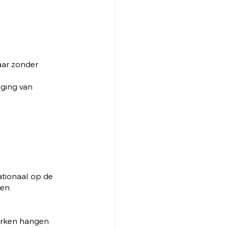
aar zonder 
iging van 
ationaal op de 
en.
werken hangen 