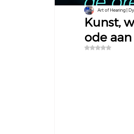
Art of Hearing | D
Kunst, 
ode aan 
Beoordeeld met NaN