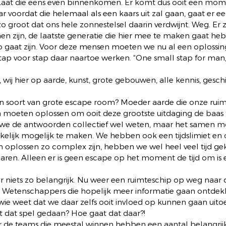
aat die eens even binnenkomen. Er komt dus ooit een mom
 voordat die helemaal als een kaars uit zal gaan, gaat er ee
zo groot dat ons hele zonnestelsel daarin verdwijnt. Weg. Er z
en zijn, de laatste generatie die hier mee te maken gaat he
 zo gaat zijn. Voor deze mensen moeten we nu al een oplossi
 stap voor stap daar naartoe werken. “One small stap for man,
n, wij hier op aarde, kunst, grote gebouwen, alle kennis, gesch
één soort van grote escape room? Moeder aarde die onze ruim
eten oplossen om ooit deze grootste uitdaging de baas te
we de antwoorden collectief wel weten, maar het samen 
elijk mogelijk te maken. We hebben ook een tijdslimiet en 
 oplossen zo complex zijn, hebben we wel heel veel tijd ge
aren. Alleen er is geen escape op het moment de tijd om is 
or niets zo belangrijk. Nu weer een ruimteschip op weg naar
 Wetenschappers die hopelijk meer informatie gaan ontdekk
wie weet dat we daar zelfs ooit invloed op kunnen gaan uito
 dat spel gedaan? Hoe gaat dat daar?!
de teams die meestal winnen hebben een aantal belangrijke