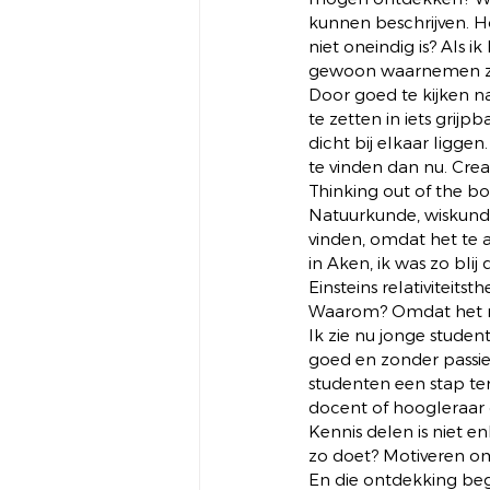
kunnen beschrijven. H
niet oneindig is? Als ik
gewoon waarnemen zo
Door goed te kijken na
te zetten in iets grij
dicht bij elkaar ligge
te vinden dan nu. Crea
Thinking out of the bo
Natuurkunde, wiskund
vinden, omdat het te a
in Aken, ik was zo blij
Einsteins relativiteits
Waarom? Omdat het nie
Ik zie nu jonge stude
goed en zonder passie
studenten een stap te
docent of hoogleraar d
Kennis delen is niet e
zo doet? Motiveren om
En die ontdekking begi