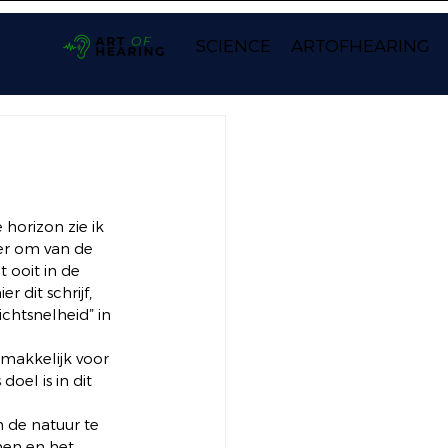
SCIENCE
ARTOFHEARING
horizon zie ik 
er om van de 
 ooit in de 
dit schrijf, 
chtsnelheid” in 
 makkelijk voor 
el is in dit 
de natuur te 
en en het 