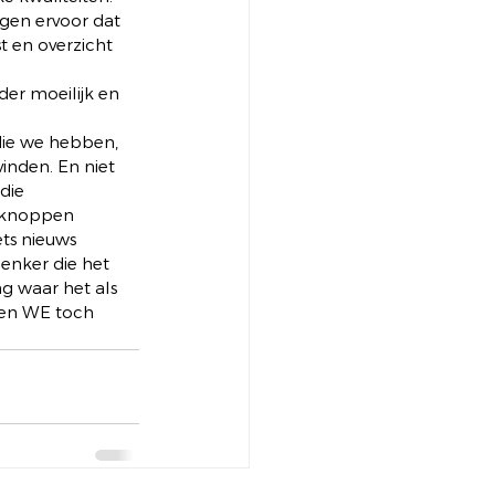
rgen ervoor dat 
t en overzicht 
er moeilijk en 
die we hebben, 
inden. En niet 
die 
e knoppen 
ts nieuws 
enker die het 
g waar het als 
bben WE toch 