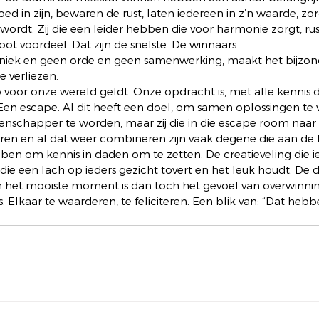
oed in zijn, bewaren de rust, laten iedereen in z’n waarde, zo
 wordt. Zij die een leider hebben die voor harmonie zorgt, rus
t voordeel. Dat zijn de snelste. De winnaars.
niek en geen orde en geen samenwerking, maakt het bijzond
e verliezen.
o voor onze wereld geldt. Onze opdracht is, met alle kennis 
Een escape. Al dit heeft een doel, om samen oplossingen te v
enschapper te worden, maar zij die in die escape room naar 
ren en al dat weer combineren zijn vaak degene die aan d
ben om kennis in daden om te zetten. De creatieveling die ie
ie een lach op ieders gezicht tovert en het leuk houdt. De d
n het mooiste moment is dan toch het gevoel van overwinnin
. Elkaar te waarderen, te feliciteren. Een blik van: “Dat he