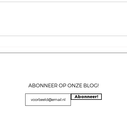
Open
11 ju
indr
meer
De aarde, van een afstand
Het w
gezien
ABONNEER OP ONZE BLOG!
Abonneer!