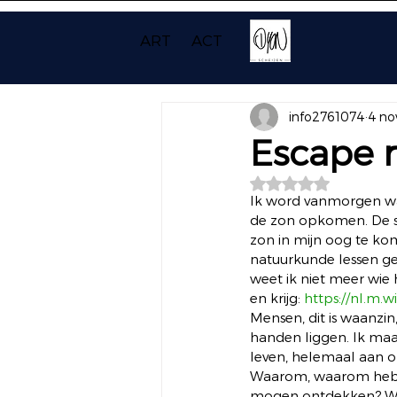
ART
ACT
info2761074
4 no
Escape 
Beoordeeld met NaN
Ik word vanmorgen wak
de zon opkomen. De st
zon in mijn oog te kom
natuurkunde lessen gel
weet ik niet meer wie 
en krijg: 
https://nl.m.w
Mensen, dit is waanzin
handen liggen. Ik maak
leven, helemaal aan on
Waarom, waarom hebbe
mogen ontdekken? Want