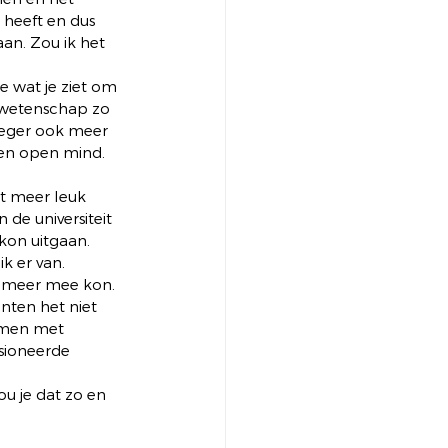
 heeft en dus 
aan. Zou ik het 
e wat je ziet om 
n wetenschap zo 
oeger ook meer 
Een open mind. 
t meer leuk 
de universiteit 
 kon uitgaan. 
k er van. 
s meer mee kon. 
ten het niet 
amen met 
sioneerde 
.
u je dat zo en 