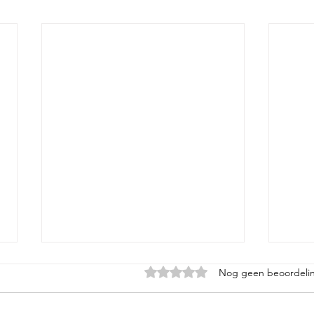
“One
Beoordeeld met 0 uit 5 sterren.
Nog geen beoordeli
one 
man
André