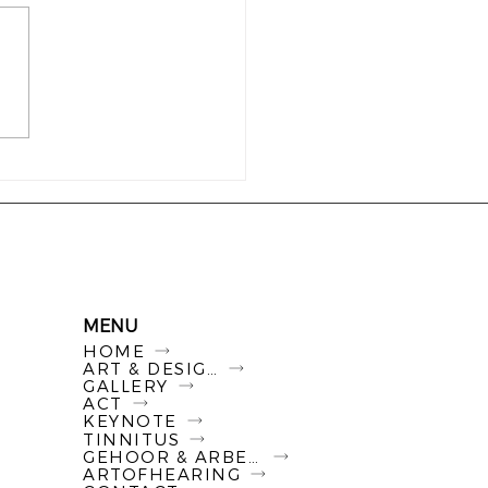
luchttheater Valkenburg
ni 2016. Een
ukwekkend college over
 dan enkel ruimtevaart!
as...
MENU
HOME
ART & DESIGN
GALLERY
ACT
KEYNOTE
TINNITUS
GEHOOR & ARBEID
ARTOFHEARING