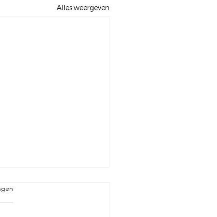
Alles weergeven
 small step for a man,
ngen
giant leap for
kind”
 Kuijpers live in het