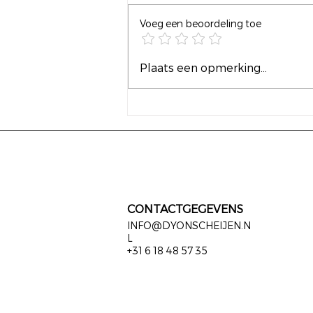
Voeg een beoordeling toe
De aarde van een afstand
Plaats een opmerking...
gezien (2016–2026) | Mens,
ruimte en
verantwoordelijkheid
CONTACTGEGEVENS
INFO@DYONSCHEIJEN.N
L
+31 6 18 48 57 35