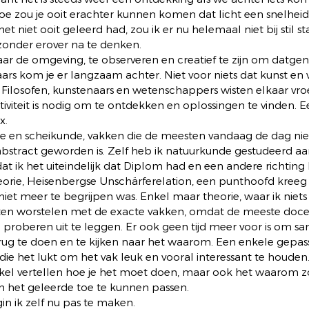
oe zou je ooit erachter kunnen komen dat licht een snelheid
 het niet ooit geleerd had, zou ik er nu helemaal niet bij stil st
nder erover na te denken.
ar de omgeving, te observeren en creatief te zijn om datgen
pbaars kom je er langzaam achter. Niet voor niets dat kunst e
n. Filosofen, kunstenaars en wetenschappers wisten elkaar vr
tiviteit is nodig om te ontdekken en oplossingen te vinden. 
x.
e en scheikunde, vakken die de meesten vandaag de dag nie
bstract geworden is. Zelf heb ik natuurkunde gestudeerd aan 
 dat ik het uiteindelijk dat Diplom had en een andere richting
theorie, Heisenbergse Unschärferelation, een punthoofd kreeg i
t meer te begrijpen was. Enkel maar theorie, waar ik niet
nten worstelen met de exacte vakken, omdat de meeste docen
 proberen uit te leggen. Er ook geen tijd meer voor is om s
rug te doen en te kijken naar het waarom. Een enkele gepas
ie het lukt om het vak leuk en vooral interessant te houden
nkel vertellen hoe je het moet doen, maar ook het waarom zo
 het geleerde toe te kunnen passen.
n ik zelf nu pas te maken.