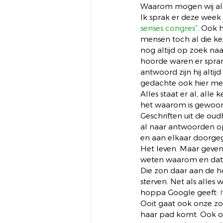
Waarom mogen wij als
Ik sprak er deze week
senses congres”
. Ook 
mensen toch al die ke
nog altijd op zoek naa
hoorde waren er sprank
antwoord zijn hij altij
gedachte ook hier met 
Alles staat er al, alle
het waarom is gewoon 
Geschriften uit de oud
al naar antwoorden o
en aan elkaar doorgeg
Het leven. Maar geven
weten waarom en dat
Die zon daar aan de ho
sterven. Net als alles
hoppa Google geeft: 
Ooit gaat ook onze zo
haar pad komt. Ook o