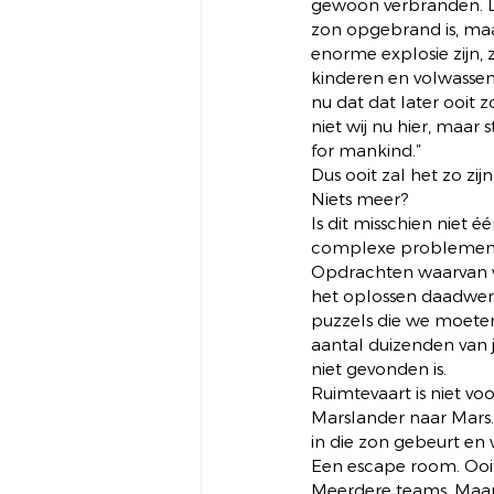
gewoon verbranden. L
zon opgebrand is, maar
enorme explosie zijn, 
kinderen en volwassen
nu dat dat later ooit
niet wij nu hier, maar
for mankind.”
Dus ooit zal het zo zij
Niets meer?
Is dit misschien niet 
complexe problemen mo
Opdrachten waarvan 
het oplossen daadwerk
puzzels die we moeten
aantal duizenden van j
niet gevonden is.
Ruimtevaart is niet vo
Marslander naar Mars.
in die zon gebeurt en 
Een escape room. Ooit
Meerdere teams. Maar 