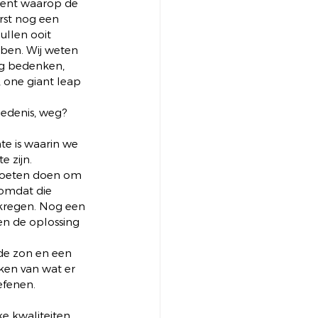
ent waarop de 
rst nog een 
ullen ooit 
bben. Wij weten 
ng bedenken, 
 one giant leap 
iedenis, weg? 
te is waarin we 
 zijn. 
moeten doen om 
omdat die 
kregen. Nog een 
en de oplossing 
 de zon en een 
en van wat er 
efenen.
 kwaliteiten. 