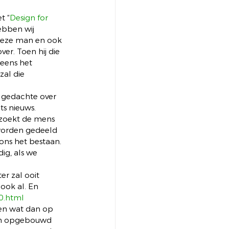
t “
Design for 
ebben wij 
 deze man en ook 
er. Toen hij die 
 eens het 
zal die 
n gedachte over 
s nieuws. 
n zoekt de mens 
worden gedeeld 
ons het bestaan. 
ig, als we 
r zal ooit 
ook al. En 
0.html
en wat dan op 
en opgebouwd 