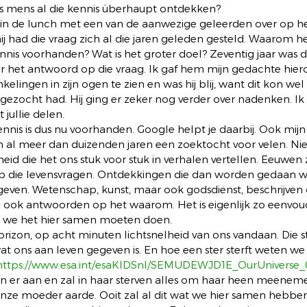
 mens al die kennis überhaupt ontdekken?
 in de lunch met een van de aanwezige geleerden over op he
hij had die vraag zich al die jaren geleden gesteld. Waarom h
nnis voorhanden? Wat is het groter doel? Zeventig jaar was
r het antwoord op die vraag. Ik gaf hem mijn gedachte hierov
elingen in zijn ogen te zien en was hij blij, want dit kon wel
d gezocht had. Hij ging er zeker nog verder over nadenken. Ik 
jullie delen.
 kennis is dus nu voorhanden. Google helpt je daarbij. Ook mij
al meer dan duizenden jaren een zoektocht voor velen. Niet
heid die het ons stuk voor stuk in verhalen vertellen. Eeuwe
p die levensvragen. Ontdekkingen die dan worden gedaan 
even. Wetenschap, kunst, maar ook godsdienst, beschrijven 
 ook antwoorden op het waarom. Het is eigenlijk zo eenvoud
 we het hier samen moeten doen.
rizon, op acht minuten lichtsnelheid van ons vandaan. Die ste
 wat ons aan leven gegeven is. En hoe een ster sterft weten we 
https://www.esa.int/esaKIDSnl/SEMUDEWJD1E_OurUniverse_
n er aan en zal in haar sterven alles om haar heen meenem
nze moeder aarde. Ooit zal al dit wat we hier samen hebb