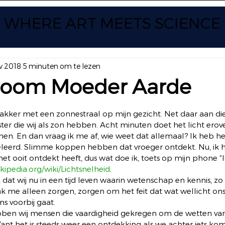
WHERE ART
MEETS SCIENCE
v 2018
5 minuten om te lezen
room Moeder Aarde
 uit 5 sterren.
ker met een zonnestraal op mijn gezicht. Net daar aan die 
er die wij als zon hebben. Acht minuten doet het licht erov
en. En dan vraag ik me af, wie weet dat allemaal? Ik heb het
eerd. Slimme koppen hebben dat vroeger ontdekt. Nu, ik hier 
het ooit ontdekt heeft, dus wat doe ik, toets op mijn phone “li
ikipedia.org/wiki/Lichtsnelheid
.
, dat wij nu in een tijd leven waarin wetenschap en kennis, zo
 me alleen zorgen, zorgen om het feit dat wat wellicht ons do
s voorbij gaat.
n wij mensen die vaardigheid gekregen om de wetten van 
 het is steeds weer een ontdekking als we achter iets kom