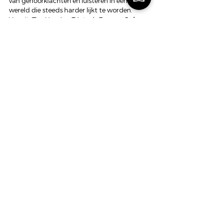
van gehoorklachten en luisteren in een 
wereld die steeds harder lijkt te worden.
Vanuit 
The Hearing Triptych Essays - Safe 
Listening Series
 deel ik de komende periode 
persoonlijke reflecties, wetenschappelijke 
inzichten en verhalen uit de praktijk over 
geluid, gehoor, menselijk gedrag en de vraag 
hoe we kunnen blijven genieten van muziek 
zonder onderweg het gehoor te verliezen.
Volgend essay in deze reeks
Essay 3 - Waarom jongeren hun oren niet 
beschermen
Over muziek, identiteit en erbij willen horen.
Want horen is meer dan enkel de oren.
Safe Listening Series