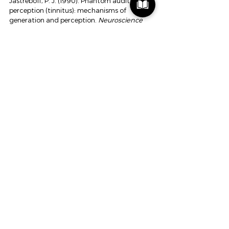
Jastreboff, P. J. (1990). Phantom auditory 
perception (tinnitus): mechanisms of 
generation and perception. 
Neuroscience 
Research.
Cima, R. F. F., et al. (2012). Specialised 
treatment based on cognitive behavioural 
therapy versus usual care for tinnitus. 
The 
Lancet.
Vlaeyen, J. W. S., & Linton, S. J. (2000). Fear-
avoidance and its consequences in chronic 
pain. 
Pain.
Scheijen, D. (2026). The Hearing Triptych: 
Sound, Brain and Human Experience.
LFG
Laag Frequent Geluid