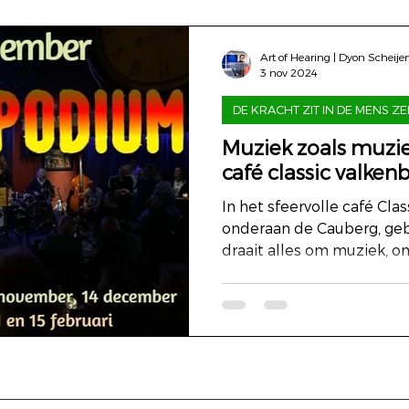
Art of Hearing | Dyon Scheije
3 nov 2024
DE KRACHT ZIT IN DE MENS ZE
Muziek zoals muzie
café classic valken
In het sfeervolle café Clas
onderaan de Cauberg, gebe
draait alles om muziek, o