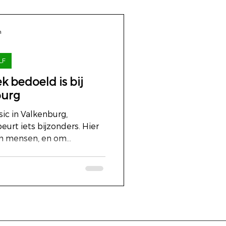
n
LF
k bedoeld is bij
burg
sic in Valkenburg,
urt iets bijzonders. Hier
m mensen, en om...