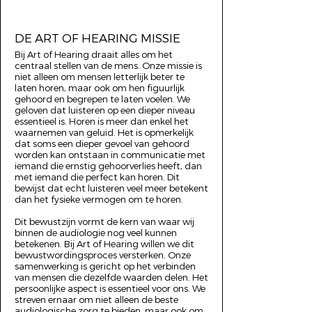
DE ART OF HEARING MISSIE
Bij Art of Hearing draait alles om het
centraal stellen van de mens. Onze missie is
niet alleen om mensen letterlijk beter te
laten horen, maar ook om hen figuurlijk
gehoord en begrepen te laten voelen. We
geloven dat luisteren op een dieper niveau
essentieel is. Horen is meer dan enkel het
waarnemen van geluid. Het is opmerkelijk
dat soms een dieper gevoel van gehoord
worden kan ontstaan in communicatie met
iemand die ernstig gehoorverlies heeft, dan
met iemand die perfect kan horen. Dit
bewijst dat echt luisteren veel meer betekent
dan het fysieke vermogen om te horen.
Dit bewustzijn vormt de kern van waar wij
binnen de audiologie nog veel kunnen
betekenen. Bij Art of Hearing willen we dit
bewustwordingsproces versterken. Onze
samenwerking is gericht op het verbinden
van mensen die dezelfde waarden delen. Het
persoonlijke aspect is essentieel voor ons. We
streven ernaar om niet alleen de beste
audiologische zorg te bieden, maar ook om