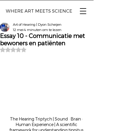
WHERE ART
MEETS SCIENCE
Art of Hearing | Dyon Scheijen
12 mei
4 minuten om te lezen
Essay 10 - Communicatie met
bewoners en patiënten
Beoordeeld met NaN uit 5 sterren.
The Hearing Triptych | Sound · Brain · 
Human Experience | A scientific 
framework for understanding tinnitus 