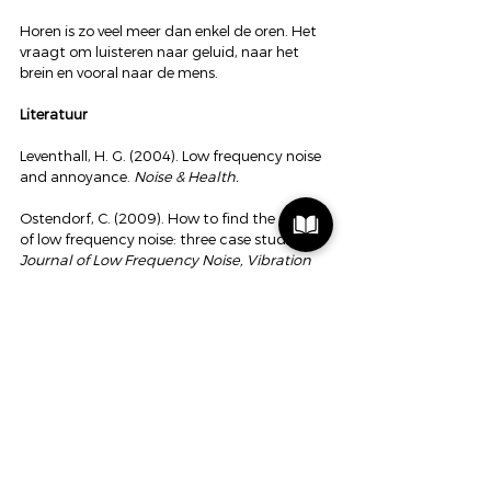
Horen is zo veel meer dan enkel de oren. Het 
vraagt om luisteren naar geluid, naar het 
brein en vooral naar de mens.
Literatuur
Leventhall, H. G. (2004). Low frequency noise 
and annoyance. 
Noise & Health.
Ostendorf, C. (2009). How to find the source 
of low frequency noise: three case studies. 
Journal of Low Frequency Noise, Vibration 
and Active Control.
Jastreboff, P. J. (1990). Phantom auditory 
perception (tinnitus): mechanisms of 
generation and perception. 
Neuroscience 
Research.
Cima, R. F. F., et al. (2012). Specialised 
treatment based on cognitive behavioural 
therapy versus usual care for tinnitus. 
The 
Lancet.